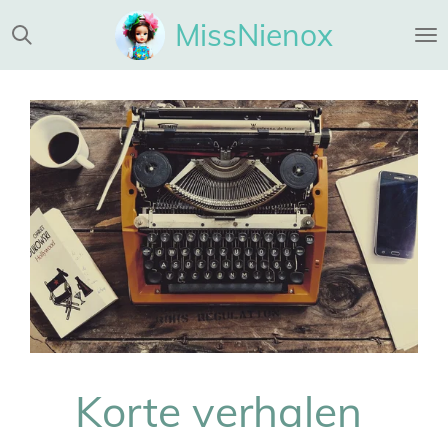
Ga
MissNienox
direct
naar
de
hoofdinhoud
Korte verhalen