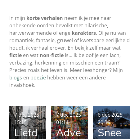
In mijn
korte verhalen
neem ik je mee naar
onbekende oorden bevolkt met hilarische,
hartverwarmende of enge
karakters
. Of je nu van
romantiek, fantasie, gruwel of kwetsbare eerlijkheid
houdt, ik verhaal erover. En bekijk zelf maar wat
fictie
en wat
non-fictie
is... Ik beloof je een lach,
verbazing, herkenning en misschien een traan?
Precies zoals het leven is. Meer leeshonger? Mijn
blogs
en
poëzie
hebben weer een andere
invalshoek.
7 dec 2025
7 dec 2025
6 dec 2025
15:15
01:11
20:36
Liefd
Adve
Snee