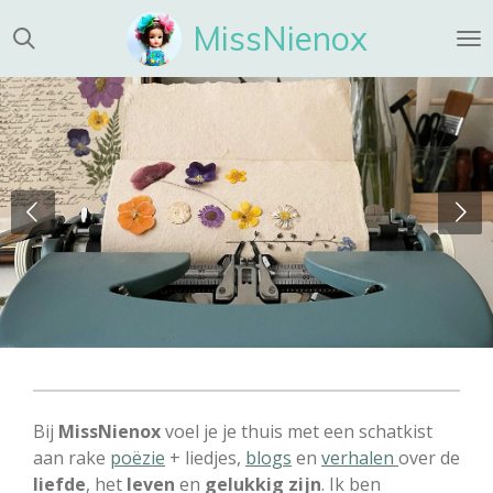
Ga
MissNienox
direct
naar
de
hoofdinhoud
Bij
MissNienox
voel je je thuis met een schatkist
aan rake
poëzie
+ liedjes,
blogs
en
verhalen
over de
liefde
, het
leven
en
gelukkig zijn
. Ik ben