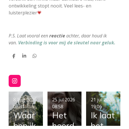
ontwikkeling stopt nooit. Veel lees- en
luisterplezier
💗
P.S. Laat vooral een
reactie
achter, daar houd ik
van.
Verbinding is voor mij de sleutel naar geluk.
D
S
D
e
h
e
l
a
l
e
r
e
n
e
n
I
n
s
t
8 aug 2026
25 jul 2026
21 jul 2026
a
08:31
08:58
19:06
g
Waar
Het
Ik laat
r
a
ben ik
hoord
het
m