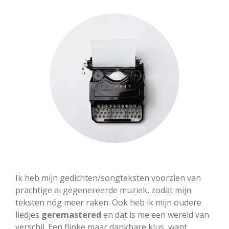
i
n
g
s
Ik heb mijn gedichten/songteksten voorzien van
prachtige ai gegenereerde muziek, zodat mijn
teksten nóg meer raken. Ook heb ik mijn oudere
liedjes
geremastered
en dat is me een wereld van
verschil. Een flinke maar dankbare klus, want