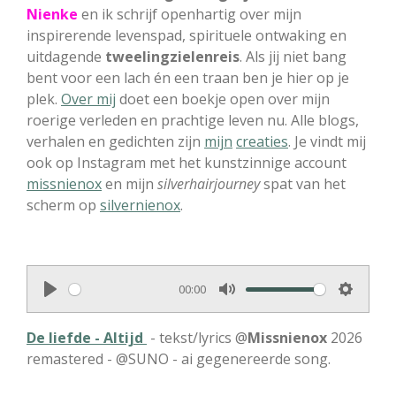
Nienke
en ik schrijf openhartig over mijn
inspirerende levenspad, spirituele ontwaking en
uitdagende
tweelingzielenreis
. Als jij niet bang
bent voor een lach én een traan ben je hier op je
plek.
Over mij
doet een boekje open over mijn
roerige verleden en prachtige leven nu. Alle blogs,
verhalen en gedichten zijn
mijn
creaties
. Je vindt mij
ook op Instagram met het kunstzinnige account
missnienox
en mijn
silverhairjourney
spat van het
scherm op
silvernienox
.
00:00
P
M
S
l
u
e
De liefde - Altijd
- tekst/lyrics @
Missnienox
2026
a
t
t
remastered - @SUNO
- ai gegenereerde song.
y
e
t