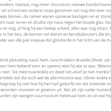
boeken, taaitaai, nog meer chocola en nieuwe handschoenen
t uit school een andere route genomen om nog één keer na
uk was binnen, de ramen waren opnieuw beslagen en er stond
ich naar voren en drukte zijn neus tegen het koude glas. Ee
was er nog, al hing hij een beetje scheef, alles was nog intact
uis in het bos, de bomen vol dieren en kerstkabouters die d
onder een dik pak sneeuw dat glinsterde in het licht van de m
’ klonk plotseling naast hem. Geschrokken draaide Olivier zij
m hem bekend voor en opeens wist hij wie ze was. ‘Mevrouw
n neer. De mevrouw knikte en deed net alsof ze niet merkte 
ertelde dat die toch wel de allermooiste was. Olivier knikt
 begreep hij niet hoe hij het had gedurfd om die vreemde m
e woorden moesten er gewoon uit. Net als zijn vader luister
eurden zijn wangen vuurrood en helemaal toen ze zei wat hi