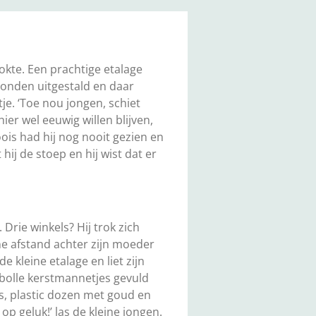
okte. Een prachtige etalage
tonden uitgestald en daar
je. ‘Toe nou jongen, schiet
ier wel eeuwig willen blijven,
oois had hij nog nooit gezien en
ij de stoep en hij wist dat er
Drie winkels? Hij trok zich
eine afstand achter zijn moeder
 kleine etalage en liet zijn
bolle kerstmannetjes gevuld
s, plastic dozen met goud en
p geluk!’ las de kleine jongen.