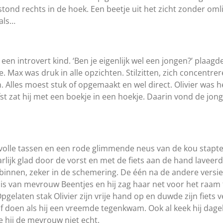
ond rechts in de hoek. Een beetje uit het zicht zonder omli
als…
een introvert kind. ‘Ben je eigenlijk wel een jongen?’ plaagd
e. Max was druk in alle opzichten. Stilzitten, zich concentre
in. Alles moest stuk of opgemaakt en wel direct. Olivier was 
st zat hij met een boekje in een hoekje. Daarin vond de jong
 volle tassen en een rode glimmende neus van de kou stapten
rlijk glad door de vorst en met de fiets aan de hand laveerd
 binnen, zeker in de schemering. De één na de andere vers
is van mevrouw Beentjes en hij zag haar net voor het raam t
pgelaten stak Olivier zijn vrije hand op en duwde zijn fiets v
 doen als hij een vreemde tegenkwam. Ook al keek hij dagel
de hij de mevrouw niet echt.