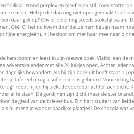
?’ Olivier stond perplex en bleef even stil. Toen stotterde h
om te ruilen. ‘Heb je die dan nog niet opengemaakt? Dat is w
en daar gek op!’ Olivier bleef nog steeds stokstijf staan. 'Dur
men. Oké’ Of het nu kwam doordat ze hem bij zijn naam n
voor fijne energieën), hij besloot om met haar mee naar binn
ij de kerstboom en leest in zijn nieuwe boek. Vlakbij aan de m
e adventskalender met alle 24 luikjes open. Achter ieder raa
er dagelijks bewondert. Als hij zijn boek uit heeft staat hij op 
nterse tafereel terug alsof er niets is gebeurd. Voorzichtig 
 terug!’ roept hij en hij trekt de voordeur achter zich dicht.
r af te slaan. De gordijnen zijn dicht maar de ster brandt 
or de gleuf van de brievenbus. Zijn hart stuitert van liefde.
 als hij met zijn wonderbaarlijke plaatjes? De chocola was 