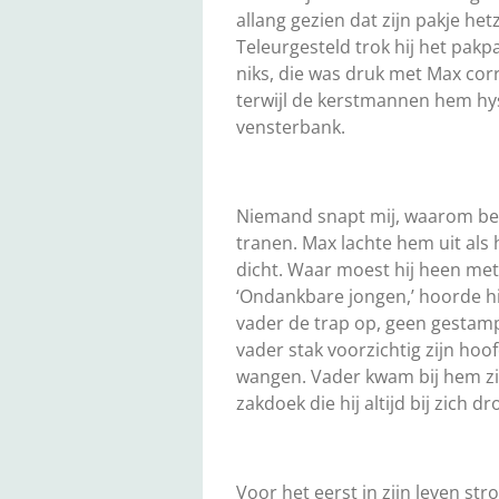
allang gezien dat zijn pakje he
Teleurgesteld trok hij het pakpa
niks, die was druk met Max corri
terwijl de kerstmannen hem hyst
vensterbank.
Niemand snapt mij, waarom ben 
tranen. Max lachte hem uit als 
dicht. Waar moest hij heen met 
‘Ondankbare jongen,’ hoorde hij
vader de trap op, geen gestamp 
vader stak voorzichtig zijn hoof
wangen. Vader kwam bij hem zit
zakdoek die hij altijd bij zich dr
Voor het eerst in zijn leven st