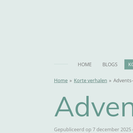
Ga
direct
naar
de
hoofdinhoud
HOME
BLOGS
K
Home
»
Korte verhalen
»
Advents-
Adven
Gepubliceerd op 7 december 2025