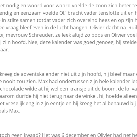
iet nodig en woord voor woord voelde de zoon zich beter terw
 ellendig en eenzaam voelde Ol,’ bracht vader tenslotte uit en 
 in stilte samen totdat vader zich overeind hees en op zijn 
 vraag bleef even in de lucht hangen. Olivier dacht na. Ruile
bij mevrouw Schreuder, ze leek altijd zo boos en Olivier voel
zijn hoofd. Nee, deze kalender was goed genoeg, hij steld
aar.
r kreeg de adventskalender niet uit zijn hoofd, hij bleef maa
die nooit zou zien. Max had ondertussen zijn hele kalender 
 chocolade wilde at hij wel een kransje uit de boom, de lol v
om durfde hij niet terug naar de winkel, hij hoefde allee
het vreselijk eng in zijn eentje en hij kreeg het al benauwd b
oals Max.
n toch geen kwaad? Het was 6 december en Olivier had net he