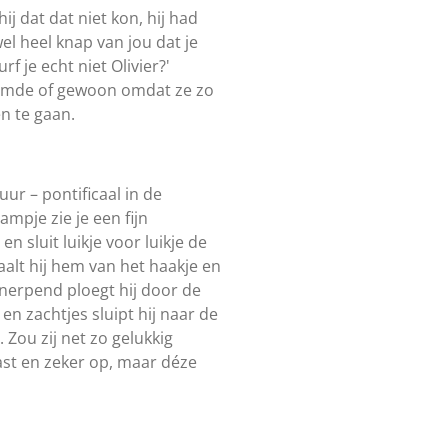
ij dat dat niet kon, hij had
el heel knap van jou dat je
f je echt niet Olivier?'
oemde of gewoon omdat ze zo
en te gaan.
uur – pontificaal in de
mpje zie je een fijn
en sluit luikje voor luikje de
haalt hij hem van het haakje en
 Knerpend ploegt hij door de
en zachtjes sluipt hij naar de
 Zou zij net zo gelukkig
vast en zeker op, maar déze