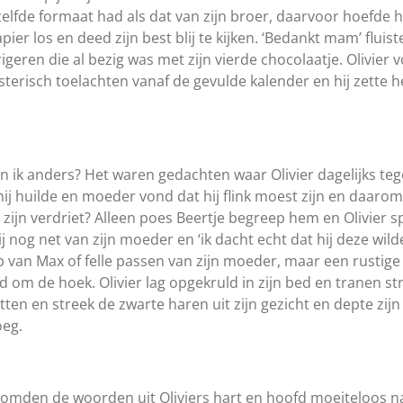
tzelfde formaat had als dat van zijn broer, daarvoor hoefde h
pier los en deed zijn best blij te kijken. ‘Bedankt mam’ flu
geren die al bezig was met zijn vierde chocolaatje. Olivier v
erisch toelachten vanaf de gevulde kalender en hij zette he
ik anders? Het waren gedachten waar Olivier dagelijks tegen
hij huilde en moeder vond dat hij flink moest zijn en daarom 
zijn verdriet? Alleen poes Beertje begreep hem en Olivier sp
 nog net van zijn moeder en ‘ik dacht echt dat hij deze wil
van Max of felle passen van zijn moeder, maar een rustige t
d om de hoek. Olivier lag opgekruld in zijn bed en tranen st
ten en streek de zwarte haren uit zijn gezicht en depte zi
oeg.
roomden de woorden uit Oliviers hart en hoofd moeiteloos na