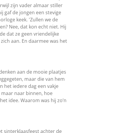
ijl zijn vader almaar stiller
hij gaf de jongen een stevige
horloge keek. 'Zullen we de
n? Nee, dat kon echt niet. Hij
de dat ze geen vriendelijke
e zich aan. En daarmee was het
r denken aan de mooie plaatjes
leeggegeten, maar die van hem
an het iedere dag een vakje
n maar naar binnen, hoe
ij het idee. Waarom was hij zo’n
t sinterklaasfeest achter de