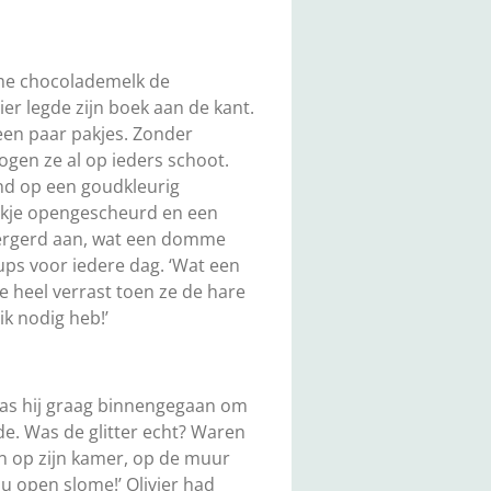
rme chocolademelk de
er legde zijn boek aan de kant.
een paar pakjes. Zonder
logen ze al op ieders schoot.
ond op een goudkleurig
pakje opengescheurd en een
geërgerd aan, wat een domme
ups voor iedere dag. ‘Wat een
e heel verrast toen ze de hare
ik nodig heb!’
was hij graag binnengegaan om
de. Was de glitter echt? Waren
en op zijn kamer, op de muur
ou open slome!’ Olivier had