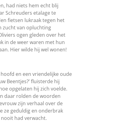
, had niets hem echt blij
ar Schreuders etalage te
en fietsen lukraak tegen het
n zucht van opluchting
. Oliviers ogen gleden over het
ruk in de weer waren met hun
aan. Hier wilde hij wel wonen!
n hoofd en een vriendelijke oude
 Beentjes?’ fluisterde hij
hoe opgelaten hij zich voelde.
e en daar rolden de woorden
evrouw zijn verhaal over de
de ze geduldig en onderbrak
j nooit had verwacht.