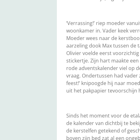
‘Verrassing!’ riep moeder van
woonkamer in. Vader keek verru
Moeder wees naar de kerstboom
aarzeling dook Max tussen de ta
Olivier voelde eerst voorzicht
stickertje. Zijn hart maakte e
rode adventskalender viel op 
vraag. Ondertussen had vader z
feest!’ knipoogde hij naar moe
uit het pakpapier tevoorschijn 
Sinds het moment voor de etal
de kalender van dichtbij te bek
de kerstelfen getekend of gesch
boven zijn bed zat al een ongeb