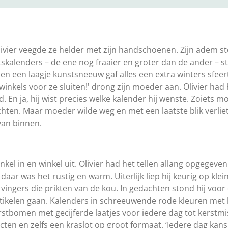
ivier veegde ze helder met zijn handschoenen. Zijn adem st
kalenders – de ene nog fraaier en groter dan de ander – s
n een laagje kunstsneeuw gaf alles een extra winters sfeert
inkels voor ze sluiten!' drong zijn moeder aan. Olivier had h
. En ja, hij wist precies welke kalender hij wenste. Zoiets m
hten. Maar moeder wilde weg en met een laatste blik verliet h
van binnen.
l in en winkel uit. Olivier had het tellen allang opgegeven. 
 daar was het rustig en warm. Uiterlijk liep hij keurig op kl
ngers die prikten van de kou. In gedachten stond hij voor de
tikelen gaan. Kalenders in schreeuwende rode kleuren met 
tbomen met gecijferde laatjes voor iedere dag tot kerstmi
ten en zelfs een kraslot op groot formaat. ‘Iedere dag kans o