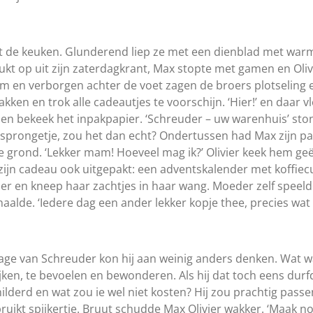
uit de keuken. Glunderend liep ze met een dienblad met wa
kt op uit zijn zaterdagkrant, Max stopte met gamen en Olivi
 en verborgen achter de voet zagen de broers plotseling 
kken en trok alle cadeautjes te voorschijn. ‘Hier!’ en daar v
ig en bekeek het inpakpapier. ‘Schreuder – uw warenhuis’ st
en sprongetje, zou het dan echt? Ondertussen had Max zijn 
de grond. ‘Lekker mam! Hoeveel mag ik?’ Olivier keek hem 
ijn cadeau ook uitgepakt: een adventskalender met koffiec
der en kneep haar zachtjes in haar wang. Moeder zelf speeld
haalde. ‘Iedere dag een ander lekker kopje thee, precies wat 
age van Schreuder kon hij aan weinig anders denken. Wat 
ijken, te bevoelen en bewonderen. Als hij dat toch eens durf
ilderd en wat zou ie wel niet kosten? Hij zou prachtig pass
ruikt spijkertje. Bruut schudde Max Olivier wakker. ‘Maak n