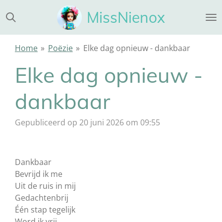
Ga
MissNienox
direct
naar
de
Home
»
Poëzie
»
Elke dag opnieuw - dankbaar
hoofdinhoud
Elke dag opnieuw -
dankbaar
Gepubliceerd op 20 juni 2026 om 09:55
Dankbaar
Bevrijd ik me
Uit de ruis in mij
Gedachtenbrij
Één stap tegelijk
Word ik vrij