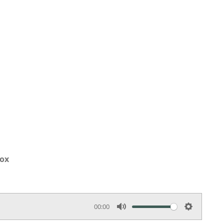
nox
00:00
M
S