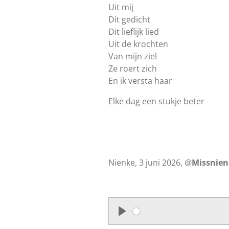
Uit mij
Dit gedicht
Dit lieflijk lied
Uit de krochten
Van mijn ziel
Ze roert zich
En ik versta haar
Elke dag een stukje beter
Nienke, 3 juni 2026, @
Missnie
P