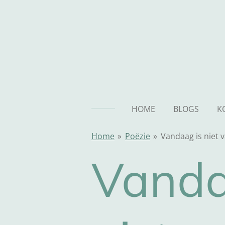
Ga
direct
naar
de
hoofdinhoud
HOME
BLOGS
K
Home
»
Poëzie
»
Vandaag is niet 
Vanda