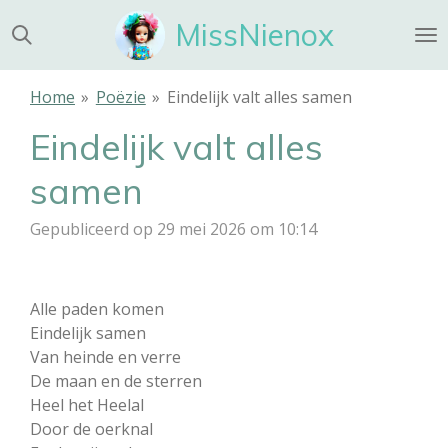
Ga
MissNienox
direct
naar
de
Home
»
Poëzie
»
Eindelijk valt alles samen
hoofdinhoud
Eindelijk valt alles
samen
Gepubliceerd op 29 mei 2026 om 10:14
Alle paden komen
Eindelijk samen
Van heinde en verre
De maan en de sterren
Heel het Heelal
Door de oerknal