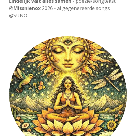
Eindelijk valt alles samen
- poëzie/songtekst
a
t
t
@
Missnienox
2026 - ai gegenereerde songs
@SUNO
y
e
t
i
n
g
s