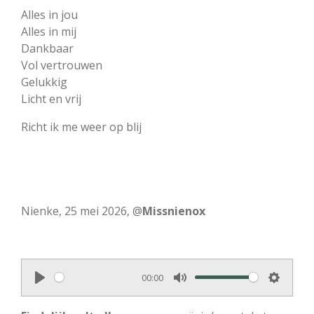
Alles in jou
Alles in mij
Dankbaar
Vol vertrouwen
Gelukkig
Licht en vrij
Richt ik me weer op blij
Nienke, 25 mei 2026, @
Missnienox
00:00
P
M
S
l
u
e