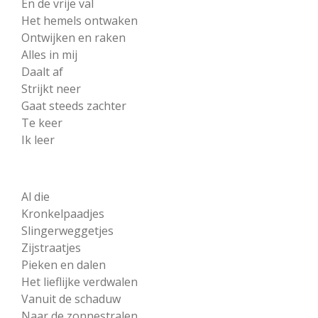
En de vrije val
Het hemels ontwaken
Ontwijken en raken
Alles in mij
Daalt af
Strijkt neer
Gaat steeds zachter
Te keer
Ik leer
Al die
Kronkelpaadjes
Slingerweggetjes
Zijstraatjes
Pieken en dalen
Het lieflijke verdwalen
Vanuit de schaduw
Naar de zonnestralen