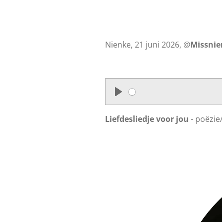
Nienke, 21 juni 2026, @
Missni
P
l
Liefdesliedje voor jou
- poëzie
a
y