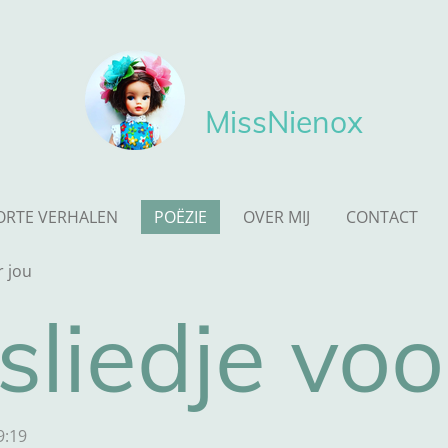
MissNienox
ORTE VERHALEN
POËZIE
OVER MIJ
CONTACT
r jou
sliedje voo
9:19