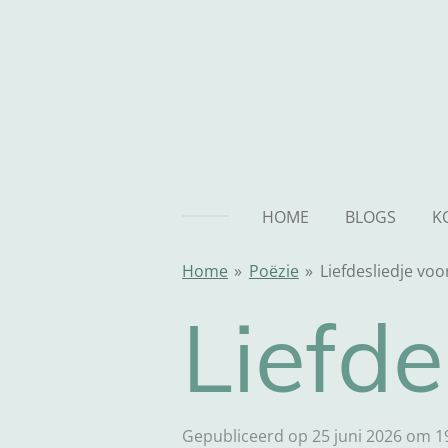
Ga
direct
naar
de
hoofdinhoud
HOME
BLOGS
K
Home
»
Poëzie
»
Liefdesliedje voo
Liefde
Gepubliceerd op 25 juni 2026 om 1