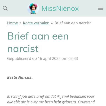
Ga
MissNienox
direct
naar
de
Home
»
Korte verhalen
»
Brief aan een narcist
hoofdinhoud
Brief aan een
narcist
Gepubliceerd op 16 april 2022 om 03:33
Beste Narcist,
Ik schrijf jou deze brief omdat ik je wil bedanken voor
alle shit die je over me heen hebt gelazerd. Onwetend