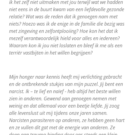
ik het zelf niet uitmaken met jou terwijl wat we hadden
niet eens in de buurt kwam van een liefdevolle gezonde
relatie? Wat was de reden dat ik genoegen nam met
niets? Hoezo was ik de enige in de familie die bezig was
met zingeving en zelfontplooiing? Hoe kon het dat ik
mezelf verantwoordelijk hield voor alles en iedereen?
Waarom kon ik jou niet loslaten en bleef ik me als een
terriër vastbijten in het willen begrijpen?
Mijn honger naar kennis heeft mij verlichting gebracht
en de ontbrekende stukjes van mijn puzzel. Jij bent een
narcist. Ik – te lief en naïef - heb altijd het beste willen
zien in anderen. Gewend aan genoegen nemen met
weinig en dat allemaal voor een beetje liefde. Jij zoog
alle levenslust uit mij tijdens onze jaren samen.
Narcisten parasiteren op anderen, ze hebben geen hart
en ze vullen dit gat met de energie van anderen. Ze
doen aan trauma-binding door ons steeds een klein