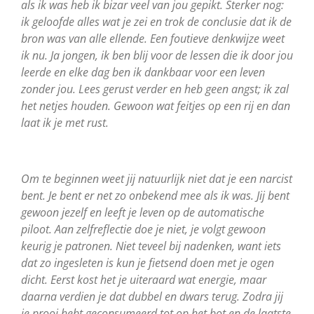
als ik was heb ik bizar veel van jou gepikt. Sterker nog:
ik geloofde alles wat je zei en trok de conclusie dat ik de
bron was van alle ellende. Een foutieve denkwijze weet
ik nu. Ja jongen, ik ben blij voor de lessen die ik door jou
leerde en elke dag ben ik dankbaar voor een leven
zonder jou. Lees gerust verder en heb geen angst; ik zal
het netjes houden. Gewoon wat feitjes op een rij en dan
laat ik je met rust.
Om te beginnen weet jij natuurlijk niet dat je een narcist
bent. Je bent er net zo onbekend mee als ik was. Jij bent
gewoon jezelf en leeft je leven op de automatische
piloot. Aan zelfreflectie doe je niet, je volgt gewoon
keurig je patronen. Niet teveel bij nadenken, want iets
dat zo ingesleten is kun je fietsend doen met je ogen
dicht. Eerst kost het je uiteraard wat energie, maar
daarna verdien je dat dubbel en dwars terug. Zodra jij
je prooi hebt geconsumeerd tot op het bot en de laatste