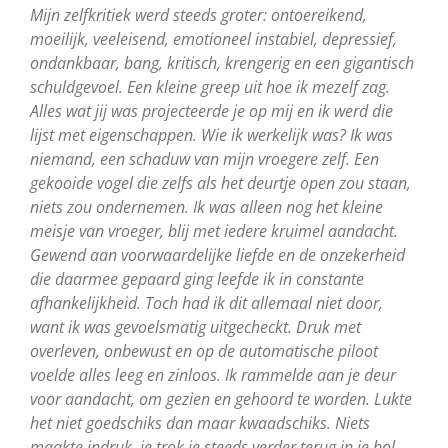
Mijn zelfkritiek werd steeds groter: ontoereikend,
moeilijk, veeleisend, emotioneel instabiel, depressief,
ondankbaar, bang, kritisch, krengerig en een gigantisch
schuldgevoel. Een kleine greep uit hoe ik mezelf zag.
Alles wat jij was projecteerde je op mij en ik werd die
lijst met eigenschappen. Wie ik werkelijk was? Ik was
niemand, een schaduw van mijn vroegere zelf. Een
gekooide vogel die zelfs als het deurtje open zou staan,
niets zou ondernemen. Ik was alleen nog het kleine
meisje van vroeger, blij met iedere kruimel aandacht.
Gewend aan voorwaardelijke liefde en de onzekerheid
die daarmee gepaard ging leefde ik in constante
afhankelijkheid. Toch had ik dit allemaal niet door,
want ik was gevoelsmatig uitgecheckt. Druk met
overleven, onbewust en op de automatische piloot
voelde alles leeg en zinloos. Ik rammelde aan je deur
voor aandacht, om gezien en gehoord te worden. Lukte
het niet goedschiks dan maar kwaadschiks. Niets
maakte indruk, je trok je steeds verder terug in je hol.