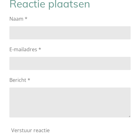
Reactie plaatsen
n
e
n
Naam *
E-mailadres *
Bericht *
Verstuur reactie