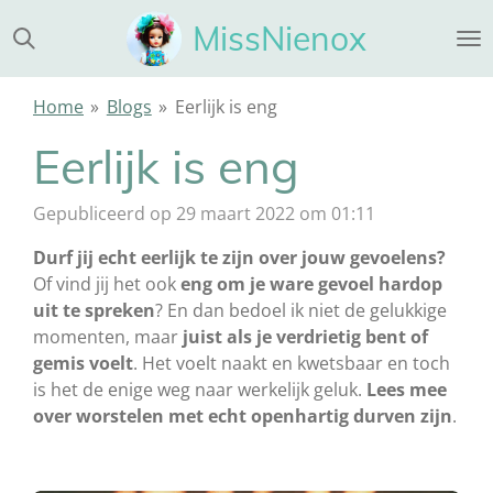
Ga
MissNienox
direct
naar
de
Home
»
Blogs
»
Eerlijk is eng
hoofdinhoud
Eerlijk is eng
Gepubliceerd op 29 maart 2022 om 01:11
Durf jij echt eerlijk te zijn over jouw gevoelens?
Of vind jij het ook
eng
om je ware gevoel hardop
uit te spreken
? En dan bedoel ik niet de gelukkige
momenten, maar
juist als je verdrietig bent of
gemis voelt
. Het voelt naakt en kwetsbaar en toch
is het de enige weg naar werkelijk geluk.
Lees mee
over worstelen met echt openhartig durven zijn
.