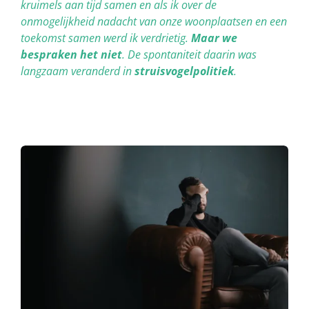
kruimels aan tijd samen en als ik over de
onmogelijkheid nadacht van onze woonplaatsen en een
toekomst samen werd ik verdrietig.
Maar we
bespraken het niet
. De spontaniteit daarin was
langzaam veranderd in
struisvogelpolitiek
.