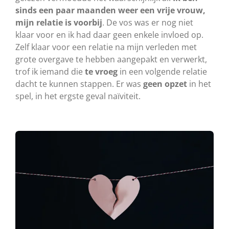
sinds een paar maanden weer een vrije vrouw,
mijn relatie is voorbij
. De vos was er nog niet
klaar voor en ik had daar geen enkele invloed op.
Zelf klaar voor een relatie na mijn verleden met
grote overgave te hebben aangepakt en verwerkt,
trof ik iemand die
te vroeg
in een volgende relatie
dacht te kunnen stappen. Er was
geen opzet
in het
spel, in het ergste geval naïviteit.