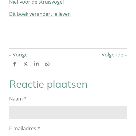
Niet voor de struisvogel
Dit boek verandert je leven
«
Vorige
Volgende
»
D
D
S
D
e
e
h
e
l
e
a
l
e
l
r
e
Reactie plaatsen
n
e
n
Naam *
E-mailadres *