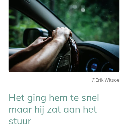
@Erik Witsoe
Het ging hem te snel
maar hij zat aan het
stuur