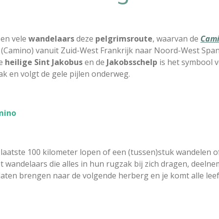
en vele
wandelaars
deze
pelgrimsroute
, waarvan de
Cami
t (Camino) vanuit Zuid-West Frankrijk naar Noord-West Spa
de
heilige Sint Jakobus
en de
Jakobsschelp
is het symbool v
ak en volgt de gele pijlen onderweg.
mino
e laatste 100 kilometer lopen of een (tussen)stuk wandelen o
bt wandelaars die alles in hun rugzak bij zich dragen, deel
aten brengen naar de volgende herberg en je komt alle leeft