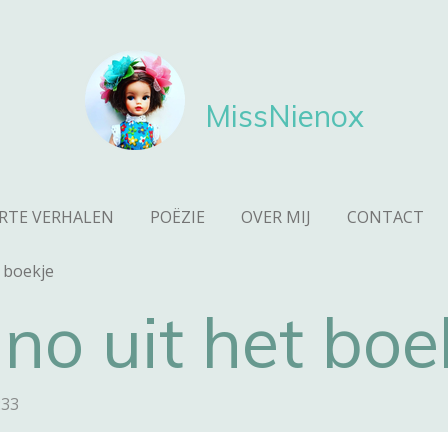
MissNienox
RTE VERHALEN
POËZIE
OVER MIJ
CONTACT
 boekje
o uit het boe
:33