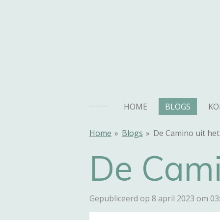
Ga
direct
naar
de
hoofdinhoud
HOME
BLOGS
KO
Home
»
Blogs
»
De Camino uit het
De Camin
Gepubliceerd op 8 april 2023 om 03