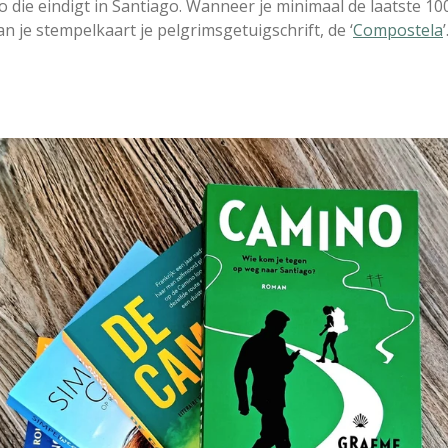
o die eindigt in Santiago. Wanneer je minimaal de laatste 1
van je stempelkaart je pelgrimsgetuigschrift, de ‘
Compostela
’