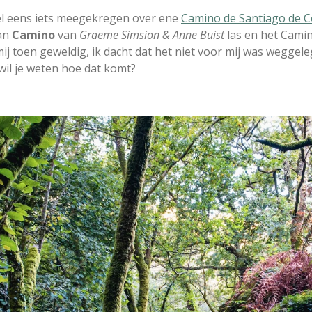
wel eens iets meegekregen over ene
Camino de Santiago de 
man
Camino
van
Graeme Simsion
&
Anne Buist
las en het Camin
mij toen geweldig, ik dacht dat het niet voor mij was weggel
 wil je weten hoe dat komt?