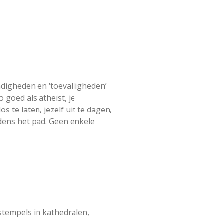
digheden en ‘toevalligheden’
o goed als atheïst, je
s te laten, jezelf uit te dagen,
jdens het pad. Geen enkele
stempels in kathedralen,