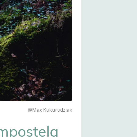
@Max Kukurudziak
mpostela