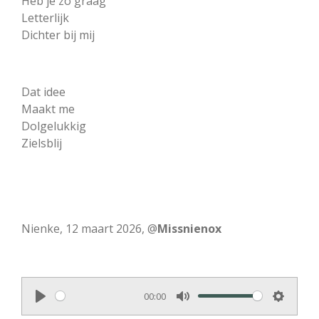
Heb je zo graag
Letterlijk
Dichter bij mij
Dat idee
Maakt me
Dolgelukkig
Zielsblij
Nienke, 12 maart 2026, @
Missnienox
00:00
P
M
S