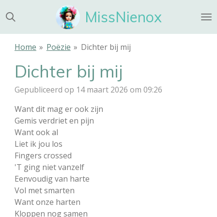
Ga
MissNienox
direct
naar
de
Home
»
Poëzie
»
Dichter bij mij
hoofdinhoud
Dichter bij mij
Gepubliceerd op 14 maart 2026 om 09:26
Want dit mag er ook zijn
Gemis verdriet en pijn
Want ook al
Liet ik jou los
Fingers crossed
'T ging niet vanzelf
Eenvoudig van harte
Vol met smarten
Want onze harten
Kloppen nog samen