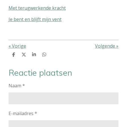
Met terugwerkende kracht
Je bent en blijft mijn vent
«
Vorige
Volgende
»
D
D
S
D
e
e
h
e
l
e
a
l
e
l
r
e
Reactie plaatsen
n
e
n
Naam *
E-mailadres *