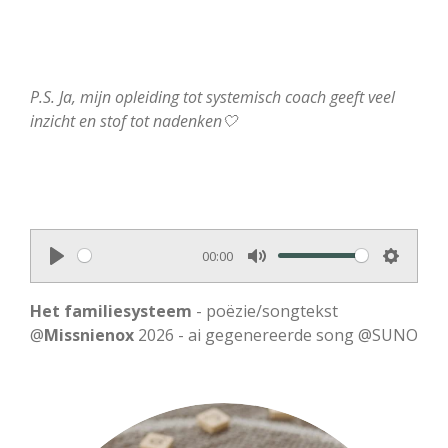
P.S. Ja, mijn opleiding tot systemisch coach geeft veel
inzicht en stof tot nadenken🤍
00:00
P
M
S
l
u
e
Het familiesysteem
- poëzie/songtekst
a
t
t
@
Missnienox
2026 - ai gegenereerde song @SUNO
y
e
t
i
n
g