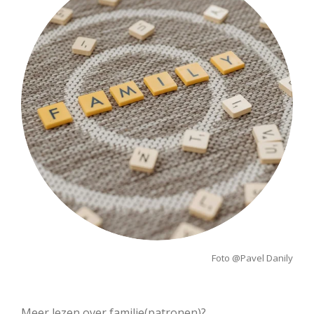
s
Foto @
Pavel Danily
Meer lezen over familie(patronen)?