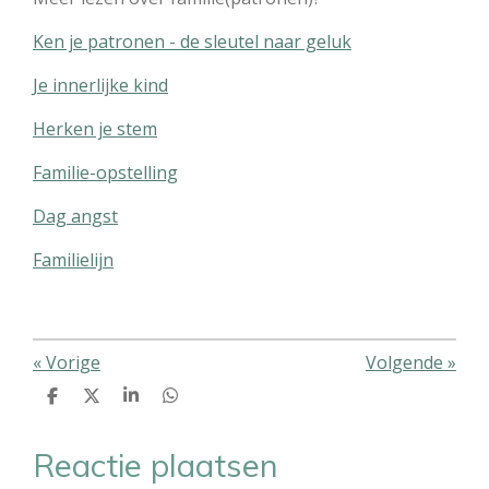
Ken je patronen - de sleutel naar geluk
Je innerlijke kind
Herken je stem
Familie-opstelling
Dag angst
Familielijn
«
Vorige
Volgende
»
D
D
S
D
e
e
h
e
l
e
a
l
e
l
r
e
Reactie plaatsen
n
e
n