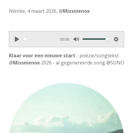
Nienke, 4 maart 2026, @
Missnienox
00:00
P
M
S
l
u
e
Klaar voor een nieuwe start
- poëzie/songtekst
a
t
t
@
Missnienox
2026 - ai gegenereerde song @SUNO
y
e
t
i
n
g
s