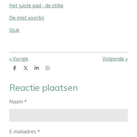
Het juiste pad - de stilte
De mist voorbij
Stuk
«
Vorige
Volgende
»
D
D
S
D
e
e
h
e
l
e
a
l
e
l
r
e
Reactie plaatsen
n
e
n
Naam *
E-mailadres *