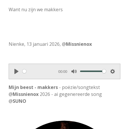
Want nu zijn we makkers
Nienke, 13 januari 2026, @
Missnienox
00:00
P
M
S
l
u
e
Mijn beest - makkers
- poëzie/songtekst
a
t
t
@
Missnienox
2026 - ai gegenereerde song
@
SUNO
y
e
t
i
n
g