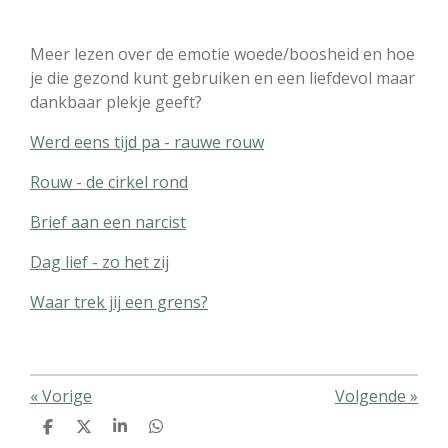
Meer lezen over de emotie woede/boosheid en hoe
je die gezond kunt gebruiken en een liefdevol maar
dankbaar plekje geeft?
Werd eens tijd pa - rauwe rouw
Rouw - de cirkel rond
Brief aan een narcist
Dag lief - zo het zij
Waar trek jij een grens?
«
Vorige
Volgende
»
D
D
S
D
e
e
h
e