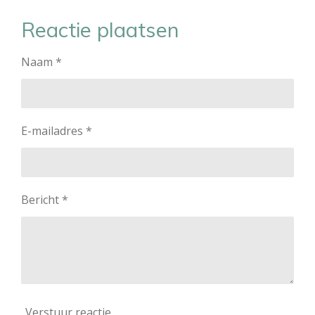
l
e
a
l
e
l
r
e
Reactie plaatsen
n
e
n
Naam *
E-mailadres *
Bericht *
Verstuur reactie