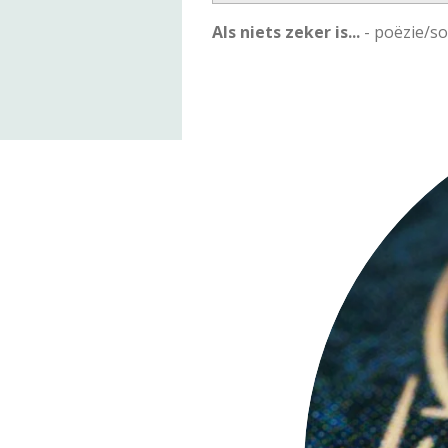
l
Als niets zeker is...
- poëzie/s
a
y