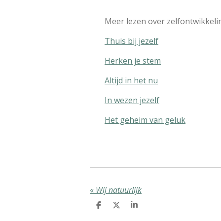
Meer lezen over zelfontwikkeli
Thuis bij jezelf
Herken je stem
Altijd in het nu
In wezen jezelf
Het geheim van geluk
«
Wij natuurlijk
D
D
S
e
e
h