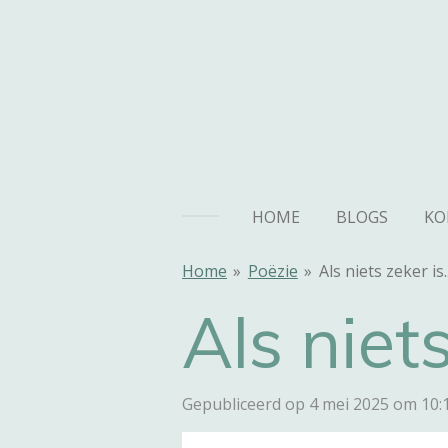
Ga
direct
naar
de
hoofdinhoud
HOME
BLOGS
KO
Home
»
Poëzie
»
Als niets zeker is..
Als niets
Gepubliceerd op 4 mei 2025 om 10: