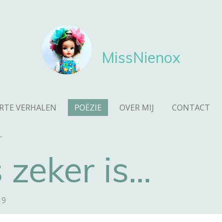
MissNienox
RTE VERHALEN
POËZIE
OVER MIJ
CONTACT
.
 zeker is...
19