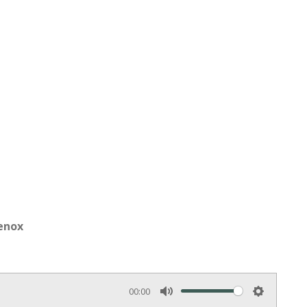
ienox
00:00
M
S