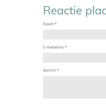
l
e
a
e
l
r
Reactie pla
n
e
Naam *
E-mailadres *
Bericht *