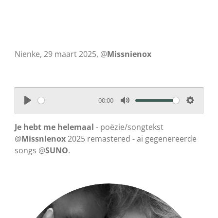
Nienke, 29 maart 2025, @
Missnienox
00:00
P
M
S
l
u
e
Je hebt me helemaal
- poëzie/songtekst
a
t
t
@
Missnienox
2025 remastered - ai gegenereerde
songs @
y
SUNO
.
e
t
i
n
g
s