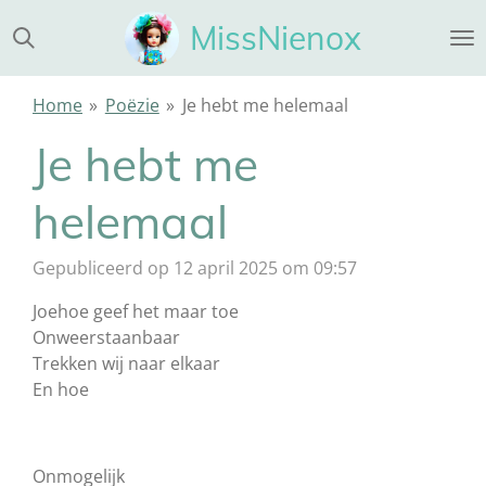
Ga
MissNienox
direct
naar
de
Home
»
Poëzie
»
Je hebt me helemaal
hoofdinhoud
Je hebt me
helemaal
Gepubliceerd op 12 april 2025 om 09:57
Joehoe geef het maar toe
Onweerstaanbaar
Trekken wij naar elkaar
En hoe
Onmogelijk