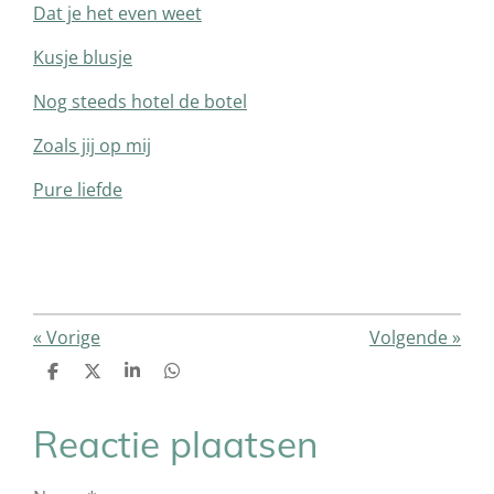
Dat je het even weet
Kusje blusje
Nog steeds hotel de botel
Zoals jij op mij
Pure liefde
«
Vorige
Volgende
»
D
D
S
D
e
e
h
e
l
e
a
l
e
l
r
e
Reactie plaatsen
n
e
n