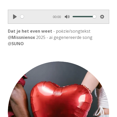
00:00
P
M
S
l
u
e
Dat je het even weet
- poëzie/songtekst
a
t
t
@
Missnienox
2025 - ai gegenereerde song
@
SUNO
y
e
t
i
n
g
s