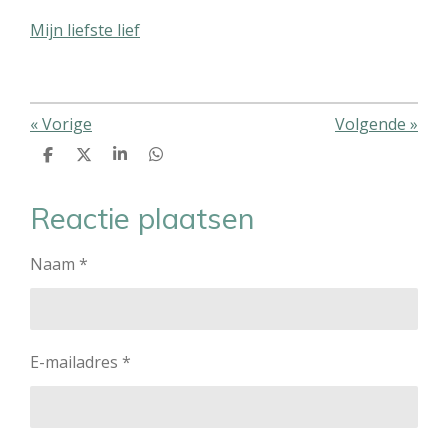
Mijn liefste lief
«
Vorige
Volgende
»
D
D
S
D
e
e
h
e
l
e
a
l
e
l
r
e
Reactie plaatsen
n
e
n
Naam *
E-mailadres *