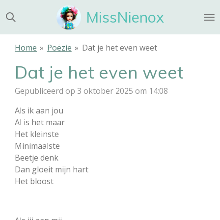
Ga
MissNienox
direct
naar
de
Home
»
Poëzie
»
Dat je het even weet
hoofdinhoud
Dat je het even weet
Gepubliceerd op 3 oktober 2025 om 14:08
Als ik aan jou
Al is het maar
Het kleinste
Minimaalste
Beetje denk
Dan gloeit mijn hart
Het bloost