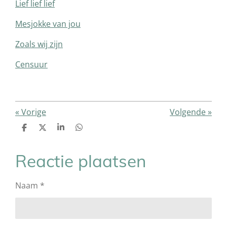
Lief lief lief
Mesjokke van jou
Zoals wij zijn
Censuur
«
Vorige
Volgende
»
D
D
S
D
e
e
h
e
l
e
a
l
e
l
r
e
Reactie plaatsen
n
e
n
Naam *