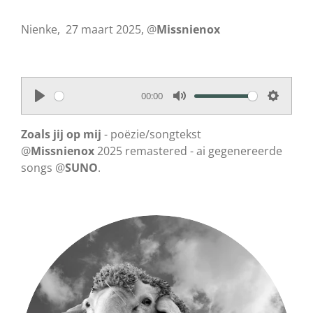
Nienke, 27 maart 2025, @
Missnienox
00:00
P
M
S
l
u
e
Zoals jij op mij
- poëzie/songtekst
a
t
t
@
Missnienox
2025 remastered - ai gegenereerde
songs @
y
SUNO
.
e
t
i
n
g
s