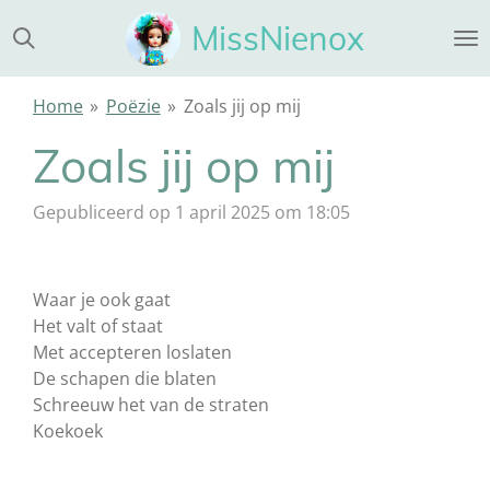
Ga
MissNienox
direct
naar
de
Home
»
Poëzie
»
Zoals jij op mij
hoofdinhoud
Zoals jij op mij
Gepubliceerd op 1 april 2025 om 18:05
Waar je ook gaat
Het valt of staat
Met accepteren loslaten
De schapen die blaten
Schreeuw het van de straten
Koekoek