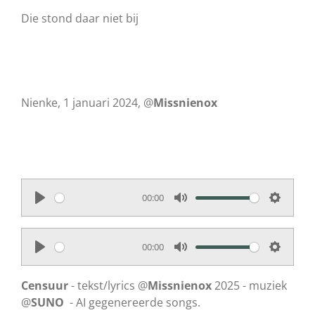
Die stond daar niet bij
Nienke, 1 januari 2024, @
Missnienox
00:00
P
M
S
l
u
e
00:00
a
t
t
P
M
S
y
e
t
l
u
e
Censuur
- tekst/lyrics @
Missnienox
2025 - muziek
i
a
t
t
@
SUNO
- AI gegenereerde songs.
n