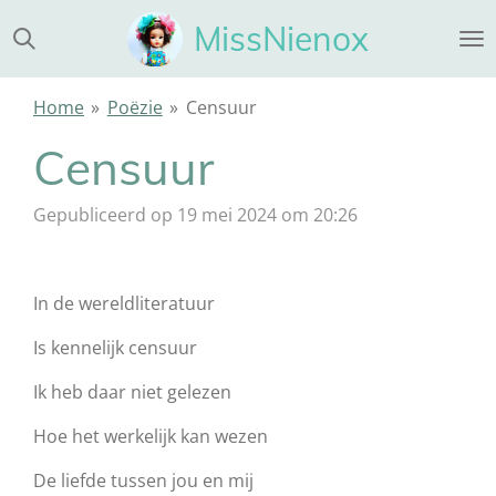
Ga
MissNienox
direct
naar
de
Home
»
Poëzie
»
Censuur
hoofdinhoud
Censuur
Gepubliceerd op 19 mei 2024 om 20:26
In de wereldliteratuur
Is kennelijk censuur
Ik heb daar niet gelezen
Hoe het werkelijk kan wezen
De liefde tussen jou en mij