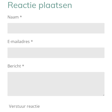
e
l
r
e
Reactie plaatsen
n
e
n
Naam *
E-mailadres *
Bericht *
Verstuur reactie