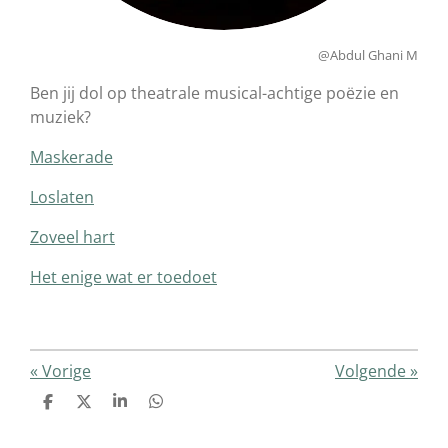
@Abdul Ghani M
Ben jij dol op theatrale musical-achtige poëzie en
muziek?
Maskerade
Loslaten
Zoveel hart
Het enige wat er toedoet
«
Vorige
Volgende
»
D
D
S
D
e
e
h
e
l
e
a
l