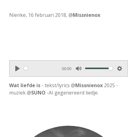
Nienke, 16 februari 2018, @
Missnienox
00:00
P
M
S
l
u
e
Wat liefde is
- tekst/lyrics @
Missnienox
2025 -
a
t
t
muziek @
SUNO
-AI gegenereerd liedje.
y
e
t
i
n
g
s