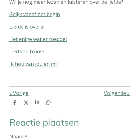
Wil je nog meer lezen en luisteren over de liefde?
Gelijk vanaf het begin
Liefde is overal
Het enige wat er toedoet
Lied van troost
Ik hou van jou en mij
«
Vorige
Volgende
»
D
D
S
D
e
e
h
e
l
e
a
l
e
l
r
e
Reactie plaatsen
n
e
n
Naam *