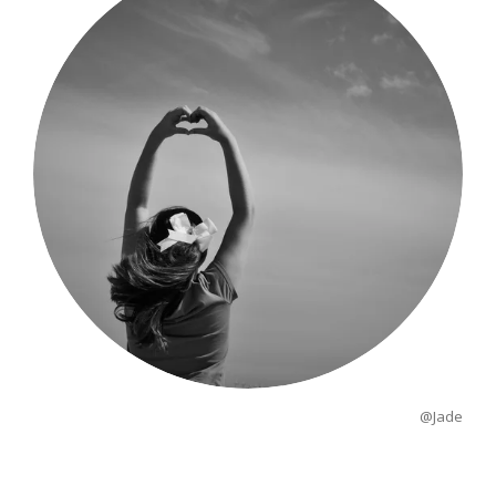
@Jade