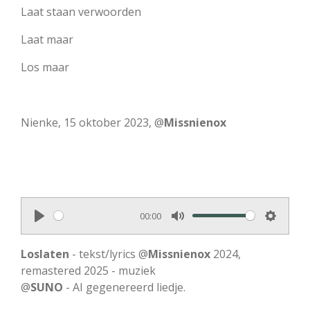
Laat staan verwoorden
Laat maar
Los maar
Nienke, 15 oktober 2023, @
Missnienox
00:00
P
M
S
l
u
e
Loslaten
- tekst/lyrics @
Missnienox
2024,
a
t
t
remastered 2025 - muziek
@
SUNO
y
- AI gegenereerd liedje.
e
t
i