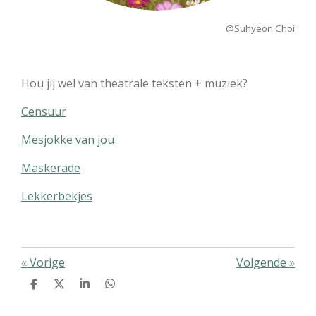
@Suhyeon Choi
Hou jij wel van theatrale teksten + muziek?
Censuur
Mesjokke van jou
Maskerade
Lekkerbekjes
«
Vorige
Volgende
»
D
D
S
D
e
e
h
e
l
e
a
l