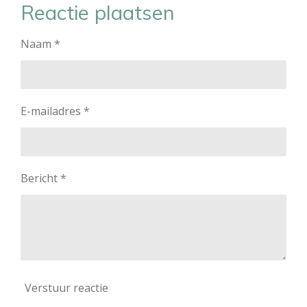
e
l
r
e
Reactie plaatsen
n
e
n
Naam *
E-mailadres *
Bericht *
Verstuur reactie