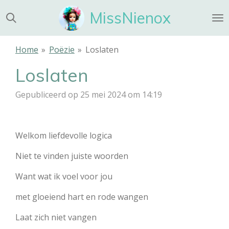
Ga
MissNienox
direct
naar
de
Home
»
Poëzie
»
Loslaten
hoofdinhoud
Loslaten
Gepubliceerd op 25 mei 2024 om 14:19
Welkom liefdevolle logica
Niet te vinden juiste woorden
Want wat ik voel voor jou
met gloeiend hart en rode wangen
Laat zich niet vangen