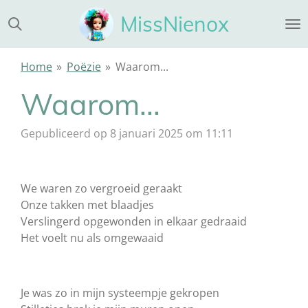
Ga
MissNienox
direct
naar
de
Home
»
Poëzie
»
Waarom...
hoofdinhoud
Waarom...
Gepubliceerd op 8 januari 2025 om 11:11
We waren zo vergroeid geraakt
Onze takken met blaadjes
Verslingerd opgewonden in elkaar gedraaid
Het voelt nu als omgewaaid
Je was zo in mijn systeempje gekropen