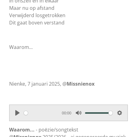
In onszelf en in elkaar
Maar nu op afstand
Verwijderd losgetrokken
Dit gaat boven verstand
Waarom...
Nienke, 7 januari 2025, @
Missnienox
00:00
P
M
S
l
u
e
Waarom...
- poëzie/songtekst
a
t
t