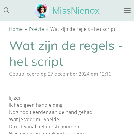
Ga
MissNienox
direct
naar
de
Home
»
Poëzie
»
Wat zijn de regels - het script
hoofdinhoud
Wat zijn de regels -
het script
Gepubliceerd op 27 december 2024 om 12:16
Jij zei
Ik heb geen handleiding
Nog nooit eerder aan de hand gehad
Wat je voor mij voelde
Direct vanaf het eerste moment
Was nieuw en onbekend voor jou