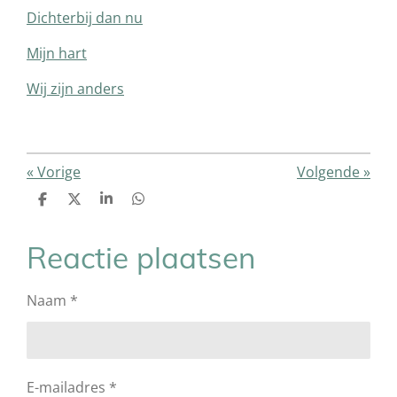
Dichterbij dan nu
Mijn hart
Wij zijn anders
«
Vorige
Volgende
»
D
D
S
D
e
e
h
e
l
e
a
l
e
l
r
e
Reactie plaatsen
n
e
n
Naam *
E-mailadres *