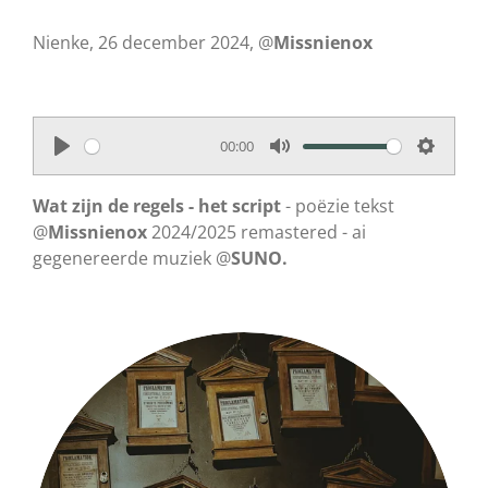
Nienke, 26 december 2024, @
Missnienox
00:00
P
M
S
l
u
e
Wat zijn de regels - het script
- poëzie tekst
a
t
t
@
Missnienox
2024/2025 remastered - ai
gegenereerde muziek @
y
SUNO.
e
t
i
n
g
s