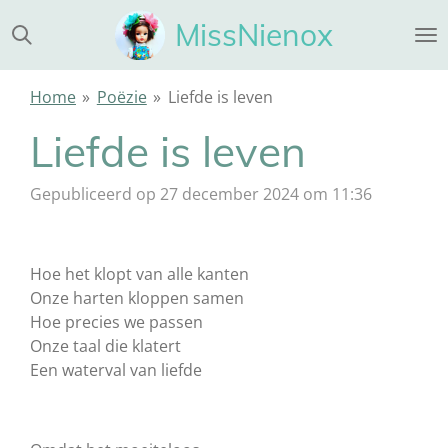
Ga
MissNienox
direct
naar
de
Home
»
Poëzie
»
Liefde is leven
hoofdinhoud
Liefde is leven
Gepubliceerd op 27 december 2024 om 11:36
Hoe het klopt van alle kanten
Onze harten kloppen samen
Hoe precies we passen
Onze taal die klatert
Een waterval van liefde