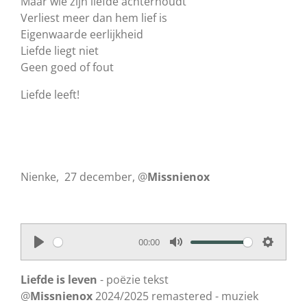
Maar wie zijn liefde achterhoudt
Verliest meer dan hem lief is
Eigenwaarde eerlijkheid
Liefde liegt niet
Geen goed of fout
Liefde leeft!
Nienke, 27 december, @
Missnienox
00:00
P
M
S
l
u
e
Liefde is leven
- poëzie tekst
a
t
t
@
Missnienox
2024/2025 remastered - muziek