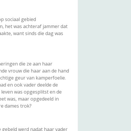
op sociaal gebied
n, het was achteraf jammer dat
aakte, want sinds die dag was
neringen die ze aan haar
onde vrouw die haar aan de hand
uchtige geur van kamperfoelie.
had en ook vader deelde de
 leven was opgesplitst en de
eet was, maar opgedeeld in
ere dames trok?
 ze gebeld werd nadat haar vader