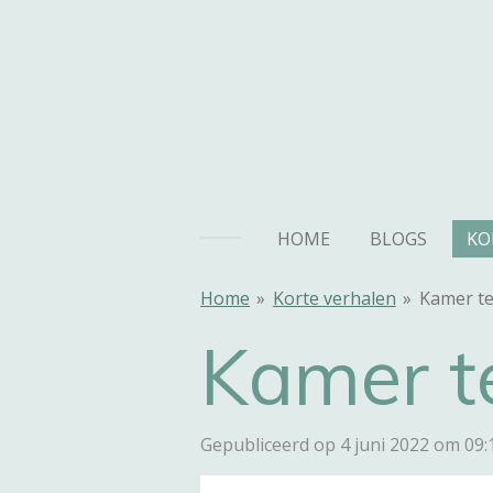
Ga
direct
naar
de
hoofdinhoud
HOME
BLOGS
KO
Home
»
Korte verhalen
»
Kamer te
Kamer te
Gepubliceerd op 4 juni 2022 om 09: