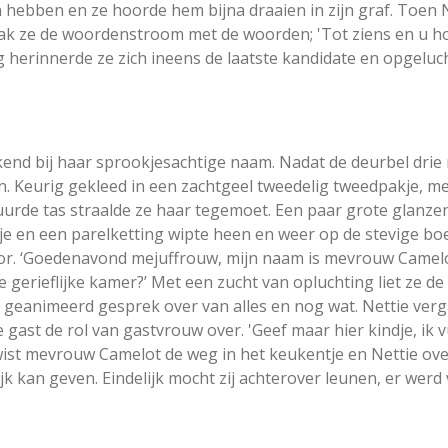
n hebben en ze hoorde hem bijna draaien in zijn graf. Toen 
rak ze de woordenstroom met de woorden; 'Tot ziens en u hoo
ig herinnerde ze zich ineens de laatste kandidate en opgelu
nd bij haar sprookjesachtige naam. Nadat de deurbel drie m
. Keurig gekleed in een zachtgeel tweedelig tweedpakje, met
uurde tas straalde ze haar tegemoet. Een paar grote glanze
etje en een parelketting wipte heen en weer op de stevige 
oor. ‘Goedenavond mejuffrouw, mijn naam is mevrouw Camelo
de gerieflijke kamer?’ Met een zucht van opluchting liet ze 
n geanimeerd gesprek over van alles en nog wat. Nettie verg
ast de rol van gastvrouw over. 'Geef maar hier kindje, ik v
ist mevrouw Camelot de weg in het keukentje en Nettie overv
jk kan geven. Eindelijk mocht zij achterover leunen, er werd