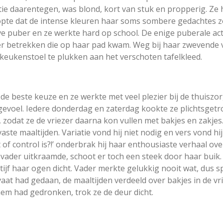
tie daarentegen, was blond, kort van stuk en propperig. Ze
hoopte dat de intense kleuren haar soms sombere gedachtes
ve puber en ze werkte hard op school. De enige puberale a
r betrekken die op haar pad kwam. Weg bij haar zwevende v
keukenstoel te plukken aan het verschoten tafelkleed.
e beste keuze en ze werkte met veel plezier bij de thuisz
gevoel. Iedere donderdag en zaterdag kookte ze plichtsgetr
, zodat ze de vriezer daarna kon vullen met bakjes en zakj
ste maaltijden. Variatie vond hij niet nodig en vers vond hij 
f control is?!’ onderbrak hij haar enthousiaste verhaal ove
r vader uitkraamde, schoot er toch een steek door haar buik
ijf haar ogen dicht. Vader merkte gelukkig nooit wat, dus 
 vaat had gedaan, de maaltijden verdeeld over bakjes in de 
hem had gedronken, trok ze de deur dicht.