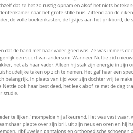
chzelf dat ze het zo rustig opnam en alsof het niets beteke
udentenkamer naar het grote stille huis. Zittend aan de eik
r; de volle boekenkasten, de lijstjes aan het prikbord, de s
hten dat de band met haar vader goed was. Ze was immers d
igenlijk een soort van andersom. Wanneer Nettie zich nieu
ker, net als haar vader. Alleen hij stak zijn energie in zijn 
uishoudelijke taken op zich te nemen. Het gaf haar een spe
 belangrijk. In plaats van tijd voor zijn dochter vrij te make
oe Nettie ook haar best deed, het leek alsof ze met de dag 
r studie.
eder te lijken,’ mompelde hij afkeurend. Het was vast waar, w
amshaar piepte over zijn bril, uit zijn neus en oren en hij had
hemden, ribfluwelen pantalons en orthopedische schoenen oo