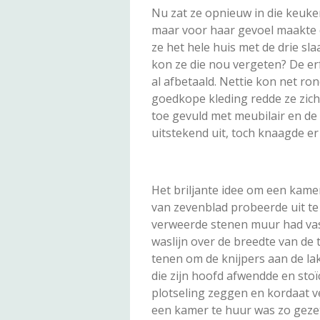
Nu zat ze opnieuw in die keuken,
maar voor haar gevoel maakte dat
ze het hele huis met de drie sla
kon ze die nou vergeten? De er
al afbetaald. Nettie kon net r
goedkope kleding redde ze zich
toe gevuld met meubilair en de
uitstekend uit, toch knaagde er i
Het briljante idee om een kame
van zevenblad probeerde uit te 
verweerde stenen muur had vas
waslijn over de breedte van de
tenen om de knijpers aan de lake
die zijn hoofd afwendde en stoïc
plotseling zeggen en kordaat v
een kamer te huur was zo geze