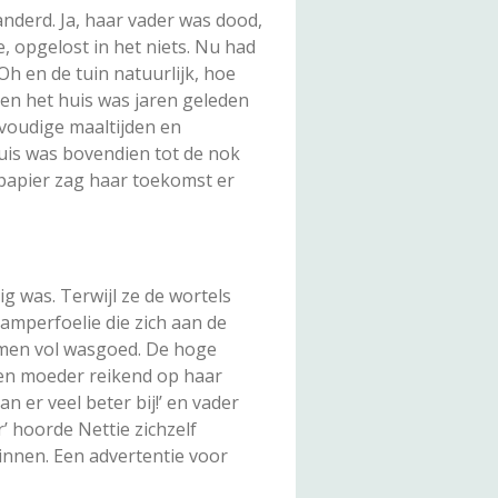
randerd. Ja, haar vader was dood,
e, opgelost in het niets. Nu had
Oh en de tuin natuurlijk, hoe
 en het huis was jaren geleden
nvoudige maaltijden en
huis was bovendien tot de nok
 papier zag haar toekomst er
g was. Terwijl ze de wortels
amperfoelie die zich aan de
rmen vol wasgoed. De hoge
 en moeder reikend op haar
n er veel beter bij!’ en vader
r’ hoorde Nettie zichzelf
innen. Een advertentie voor