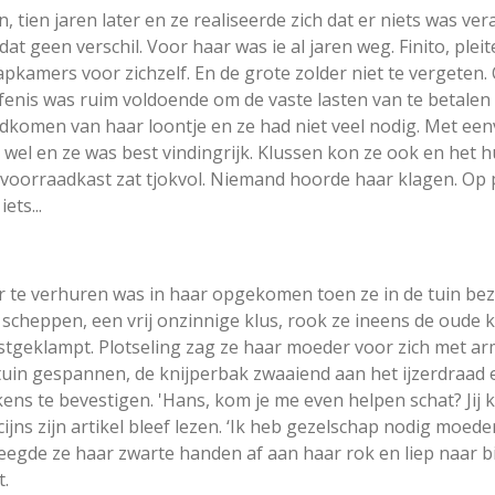
 tien jaren later en ze realiseerde zich dat er niets was ve
 geen verschil. Voor haar was ie al jaren weg. Finito, pleit
apkamers voor zichzelf. En de grote zolder niet te vergeten. 
fenis was ruim voldoende om de vaste lasten van te betalen
ondkomen van haar loontje en ze had niet veel nodig. Met ee
 wel en ze was best vindingrijk. Klussen kon ze ook en het 
 voorraadkast zat tjokvol. Niemand hoorde haar klagen. Op
ets...
r te verhuren was in haar opgekomen toen ze in de tuin bezi
scheppen, een vrij onzinnige klus, rook ze ineens de oude k
tgeklampt. Plotseling zag ze haar moeder voor zich met a
 tuin gespannen, de knijperbak zwaaiend aan het ijzerdraad
ns te bevestigen. 'Hans, kom je me even helpen schat? Jij ka
ijns zijn artikel bleef lezen. ‘Ik heb gezelschap nodig moede
eegde ze haar zwarte handen af aan haar rok en liep naar b
t.