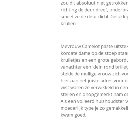
zou dit absoluut niet getrokke
richting de deur dreef, onderb
smeet ze de deur dicht. Gelukk
krullen.
Mevrouw Camelot paste uitsteke
kordate dame op de stoep staan
krulletjes en een grote gebord
vanachter een klein rond brill
stelde de mollige vrouw zich v
hier aan het juiste adres voor 
wist waren ze verwikkeld in ee
stellen en onopgemerkt nam de g
Als een volleerd huishoudster w
moederlijk type je zo gemakkeli
kwam goed.