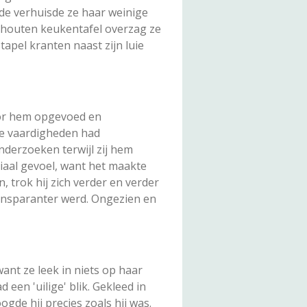
nde verhuisde ze haar weinige
enhouten keukentafel overzag ze
tapel kranten naast zijn luie
oor hem opgevoed en
we vaardigheden had
onderzoeken terwijl zij hem
ciaal gevoel, want het maakte
n, trok hij zich verder en verder
transparanter werd. Ongezien en
ant ze leek in niets op haar
 een 'uilige' blik. Gekleed in
gde hij precies zoals hij was.