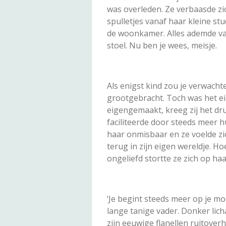
was overleden. Ze verbaasde zi
spulletjes vanaf haar kleine st
de woonkamer. Alles ademde vade
stoel. Nu ben je wees, meisje.
Als enigst kind zou je verwac
grootgebracht. Toch was het e
eigengemaakt, kreeg zij het druk
faciliteerde door steeds meer h
haar onmisbaar en ze voelde zich
terug in zijn eigen wereldje. H
ongeliefd stortte ze zich op haa
‘Je begint steeds meer op je mo
lange tanige vader. Donker licha
zijn eeuwige flanellen ruitover