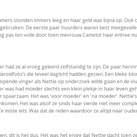
kamers stonden immers leeg en haar geld was bijna op. Ook 
gebruiken. De eerste paar huurders waren best meegevalle
drong pas ten volle door toen mevrouw Camelot haar entree m
 had ze al vroeg geleerd zelfstandig te zijn. De paar herin
aroidfoto’s die teveel daglicht hadden gezien. Een bleke bl
ispende vinger als Nettie op onderzoek wilde gaan en de vl
er was had moeder slechts een klein plekje in haar leven ge
spaarzaam. Het was ‘voor moeder' en 'na moeder’. Nettie’s
komen. Het was alsof ze sinds haar vierde niet meer compl
Ze miste iets. Was dat de reden waardoor ze altijd naar oud
men, dit is het dus. Het was het enige dat Nettie dacht toen