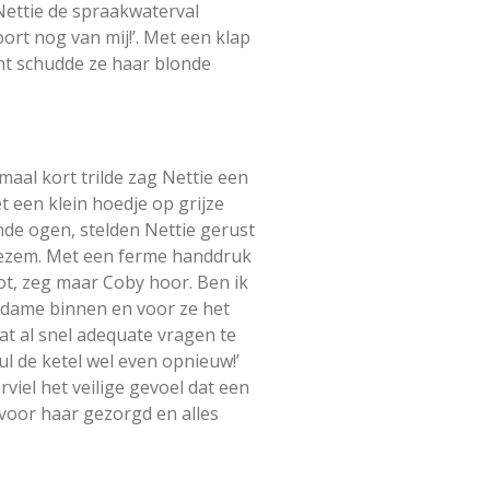
Nettie de spraakwaterval
rt nog van mij!’. Met een klap
cht schudde ze haar blonde
aal kort trilde zag Nettie een
 een klein hoedje op grijze
nde ogen, stelden Nettie gerust
boezem. Met een ferme handdruk
t, zeg maar Coby hoor. Ben ik
de dame binnen en voor ze het
at al snel adequate vragen te
ul de ketel wel even opnieuw!’
iel het veilige gevoel dat een
 voor haar gezorgd en alles