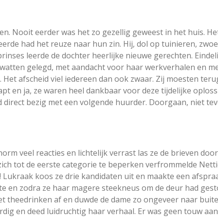
n. Nooit eerder was het zo gezellig geweest in het huis. Het
rde had het reuze naar hun zin. Hij, dol op tuinieren, zwoe
rinses leerde de dochter heerlijke nieuwe gerechten. Eindelij
e watten gelegd, met aandacht voor haar werkverhalen en met
n. Het afscheid viel iedereen dan ook zwaar. Zij moesten t
 en ja, ze waren heel dankbaar voor deze tijdelijke oplossi
d direct bezig met een volgende huurder. Doorgaan, niet tev
rm veel reacties en lichtelijk verrast las ze de brieven do
ich tot de eerste categorie te beperken verfrommelde Nettie
 Lukraak koos ze drie kandidaten uit en maakte een afspr
e en zodra ze haar magere steekneus om de deur had gestok
 het theedrinken af en duwde de dame zo ongeveer naar bui
ordig en deed luidruchtig haar verhaal. Er was geen touw aan