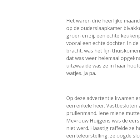
Het waren drie heerlijke maande
op de ouderslaapkamer bivakkee
groen en zij, een echte keukenp
vooral een echte dochter. In d
bracht, was het fijn thuiskome
dat was weer helemaal opgeknapt
uitzwaaide was ze in haar hoof
watjes. Ja pa.
Op deze advertentie kwamen eno
een enkele heer. Vastbesloten z
prullenmand. Iene miene mutte!
Mevrouw Huijgens was de eerst
niet werd. Haastig raffelde ze
een teleurstelling, ze oogde sl