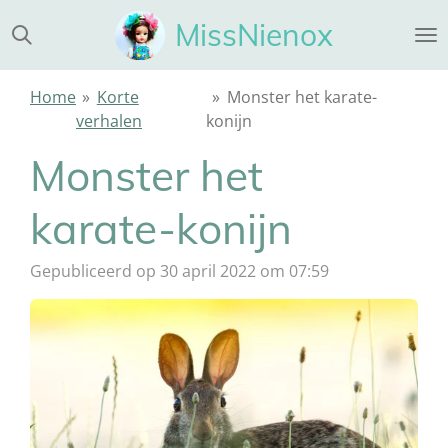
Ga
MissNienox
direct
naar
de
Home
»
Korte
»
Monster het karate-
hoofdinhoud
verhalen
konijn
Monster het
karate-konijn
Gepubliceerd op 30 april 2022 om 07:59