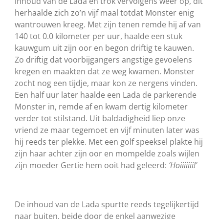
inhoud van de Lada en trok vervolgens weer op, dit
herhaalde zich zo’n vijf maal totdat Monster enig
wantrouwen kreeg. Met zijn tenen remde hij af van
140 tot 0.0 kilometer per uur, haalde een stuk
kauwgum uit zijn oor en begon driftig te kauwen.
Zo driftig dat voorbijgangers angstige gevoelens
kregen en maakten dat ze weg kwamen. Monster
zocht nog een tijdje, maar kon ze nergens vinden.
Een half uur later haalde een Lada de parkerende
Monster in, remde af en kwam dertig kilometer
verder tot stilstand. Uit baldadigheid liep onze
vriend ze maar tegemoet en vijf minuten later was
hij reeds ter plekke. Met een golf speeksel plakte hij
zijn haar achter zijn oor en mompelde zoals wijlen
zijn moeder Gertie hem ooit had geleerd:
‘Hoiiiiiii!'
De inhoud van de Lada spurtte reeds tegelijkertijd
naar buiten, beide door de enkel aanwezige