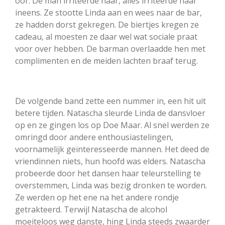
oor. De man irriteerde haar, alles irriteerde haar
ineens. Ze stootte Linda aan en wees naar de bar,
ze hadden dorst gekregen. De biertjes kregen ze
cadeau, al moesten ze daar wel wat sociale praat
voor over hebben. De barman overlaadde hen met
complimenten en de meiden lachten braaf terug.
De volgende band zette een nummer in, een hit uit
betere tijden. Natascha sleurde Linda de dansvloer
op en ze gingen los op Doe Maar. Al snel werden ze
omringd door andere enthousiastelingen,
voornamelijk geïnteresseerde mannen. Het deed de
vriendinnen niets, hun hoofd was elders. Natascha
probeerde door het dansen haar teleurstelling te
overstemmen, Linda was bezig dronken te worden.
Ze werden op het ene na het andere rondje
getrakteerd. Terwijl Natascha de alcohol
moeiteloos weg danste, hing Linda steeds zwaarder