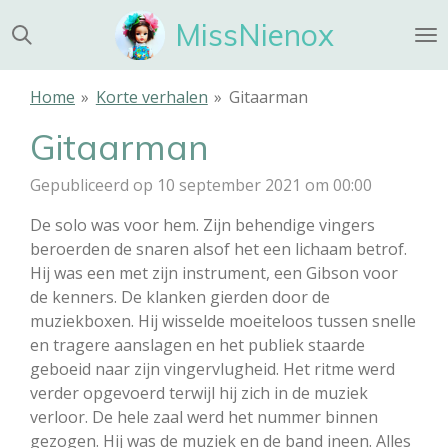
Ga
MissNienox
direct
naar
de
Home
»
Korte verhalen
»
Gitaarman
hoofdinhoud
Gitaarman
Gepubliceerd op 10 september 2021 om 00:00
De solo was voor hem. Zijn behendige vingers
beroerden de snaren alsof het een lichaam betrof.
Hij was een met zijn instrument, een Gibson voor
de kenners. De klanken gierden door de
muziekboxen. Hij wisselde moeiteloos tussen snelle
en tragere aanslagen en het publiek staarde
geboeid naar zijn vingervlugheid. Het ritme werd
verder opgevoerd terwijl hij zich in de muziek
verloor. De hele zaal werd het nummer binnen
gezogen. Hij was de muziek en de band ineen. Alles