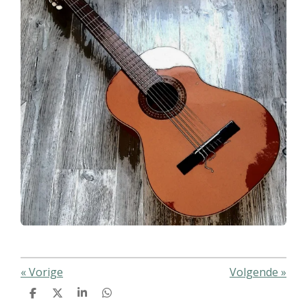
«
Vorige
Volgende
»
D
D
S
D