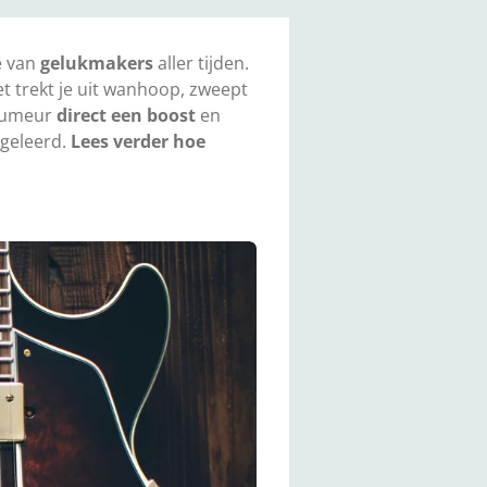
je van
gelukmakers
aller tijden.
et trekt je uit wanhoop, zweept
humeur
direct een boost
en
tgeleerd.
Lees verder hoe