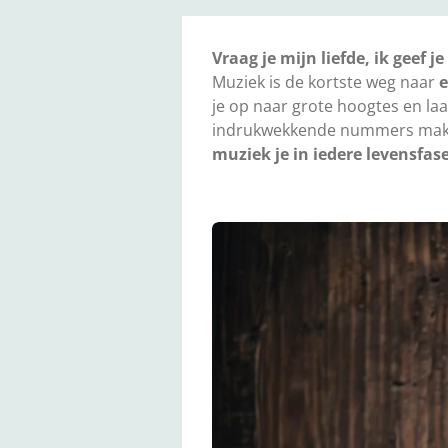
Vraag je mijn liefde, ik geef j
Muziek is de kortste weg naar
je op naar grote hoogtes en laa
indrukwekkende nummers mak
muziek je in iedere levensfa