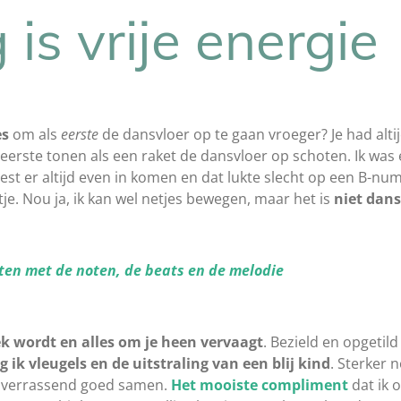
 is vrije energie
es
om als
eerste
de dansvloer op te gaan vroeger? Je had alti
de eerste tonen als een raket de dansvloer op schoten. Ik was
est er altijd even in komen en dat lukte slecht op een B-nu
e. Nou ja, ik kan wel netjes bewegen, maar het is
niet dans
en met de noten, de beats en de melodie
k wordt en alles om je heen
vervaagt
. Bezield en opgetil
jg ik vleugels en de uitstraling van
een blij kind
. Sterker 
at verrassend goed samen.
Het
mooiste compliment
dat ik 