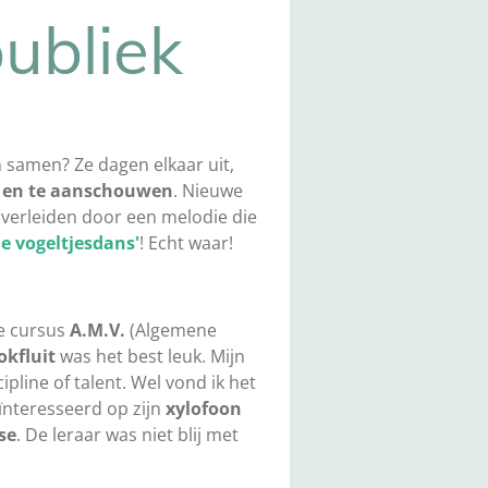
ubliek
 samen? Ze dagen elkaar uit,
n en te aanschouwen
. Nieuwe
h verleiden door een melodie die
De vogeltjesdans'
! Echt waar!
ge cursus
A.M.V.
(Algemene
okfluit
was het best leuk. Mijn
cipline of talent. Wel vond ik het
nteresseerd op zijn
xylofoon
se
. De leraar was niet blij met