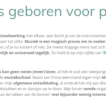
s geboren voor p
isselwerking
met elkaar, wat dacht je van de instrumenten
ar tot stilte.
Muziek
is een magisch proces om te voele
n, of je nu luistert of niet. De meest koppige mens laat zic
lijk en universeel tegelijk.
Zo hield ik op mijn vijfde van
'
n kan geen noten (meer) lezen
, al heb ik ooit een tweejari
 de
muziekschool
. Naast een frisse weerstand tegen mijn
bl
aan mijn
algemene ontwikkeling
, al ontbrak het mij aan dis
ekstukken en er dansjes op te doen. Mijn broer
ramde
ongeï
 aan de takken van de bomen'
met bijzonder weinig interes