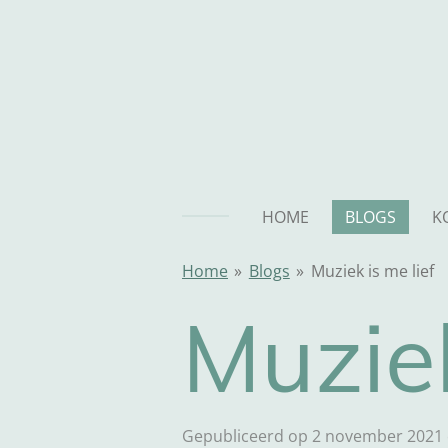
Ga
direct
naar
de
hoofdinhoud
HOME
BLOGS
K
Home
»
Blogs
»
Muziek is me lief
Muziek
Gepubliceerd op 2 november 2021