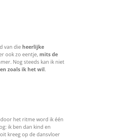
jd van die
heerlijke
 er ook zo eentje,
mits de
mmer. Nog steeds kan ik niet
en zoals ik het wil
.
d door het ritme word ik één
nog: ik ben dan kind en
ooit kreeg op de dansvloer