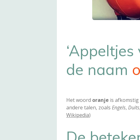
‘Appeltjes
de naam
o
Het woord
oranje
is afkomstig
andere talen, zoals
Engels
,
Duits
Wikipedia
)
De beteken