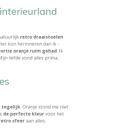
interieurland
natuurlijk
retro draaistoelen
eter kon herinneren dan ik -
portie oranje ruim gehad
. Ik
Mijn liefde vond alles prima,
jes
s tegelijk
. Oranje stond me niet
ts
de perfecte kleur
voor het
etro sfeer
aan alles.