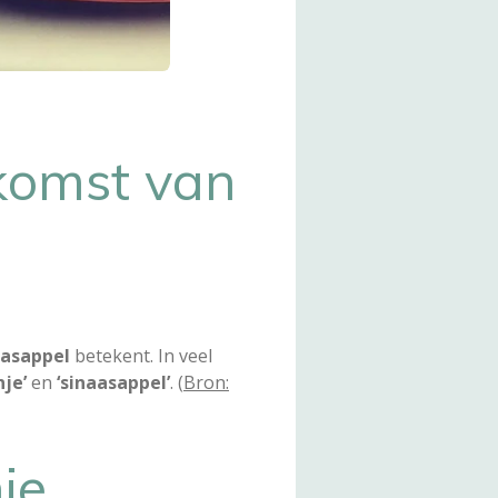
rkomst van
aasappel
betekent. In veel
nje’
en
‘sinaasappel’
. (
Bron:
je