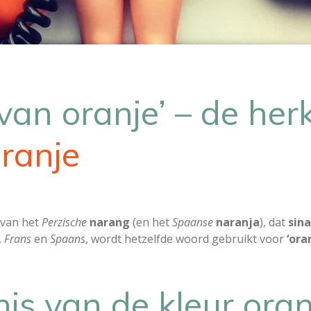
 van oranje’ – de he
ranje
 van het
Perzische
narang
(en het
Spaanse
naranja
), dat
sin
,
Frans
en
Spaans
, wordt hetzelfde woord gebruikt voor
‘ora
is van de kleur oran