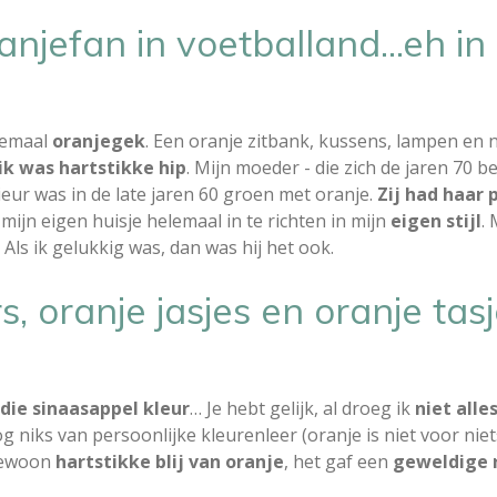
njefan in voetballand...eh in 
lemaal
oranjegek
. Een oranje zitbank, kussens, lampen en 
ik was hartstikke hip
. Mijn moeder - die zich de jaren 70 b
eur was in de late jaren 60 groen met oranje.
Zij had haar 
m mijn eigen huisje helemaal in te richten in mijn
eigen stijl
. 
Als ik gelukkig was, dan was hij het ook.
, oranje jasjes en oranje tas
 die sinaasappel kleur
… Je hebt gelijk, al droeg ik
niet alle
g niks van persoonlijke kleurenleer (oranje is niet voor nie
gewoon
hartstikke blij van oranje
, het gaf een
geweldige r