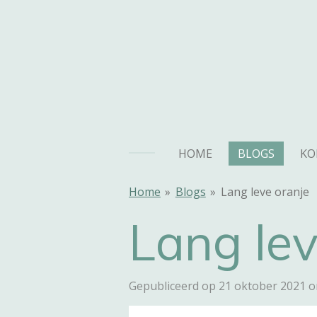
Ga
direct
naar
de
hoofdinhoud
HOME
BLOGS
KO
Home
»
Blogs
»
Lang leve oranje
Lang lev
Gepubliceerd op 21 oktober 2021 o