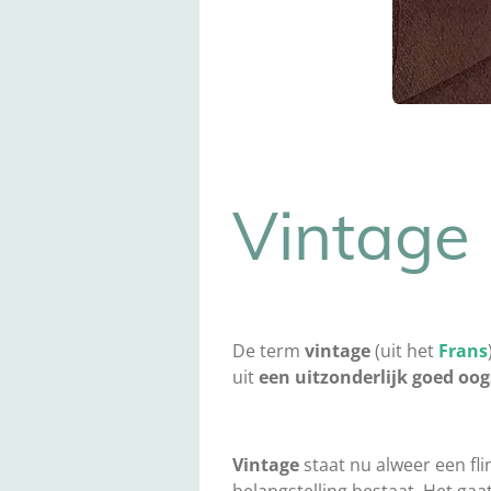
Vintage 
De term
vintage
(uit het
Frans
uit
een uitzonderlijk goed oog
Vintage
staat nu alweer een fl
belangstelling bestaat. Het ga