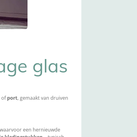
tage glas
of
port
, gemaakt van druiven
es waarvoor een hernieuwde
de kledingstukken
– typisch