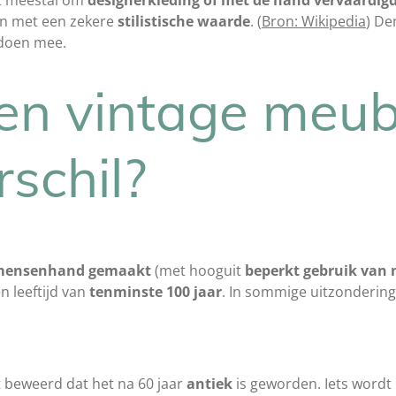
n met een zekere
stilistische waarde
. (
Bron: Wikipedia
) De
0 doen mee.
en vintage meub
rschil?
mensenhand
gemaakt
(met hooguit
beperkt gebruik van
n leeftijd van
tenminste 100 jaar
. In sommige uitzonderinge
 beweerd dat het na 60 jaar
antiek
is geworden. Iets wordt 