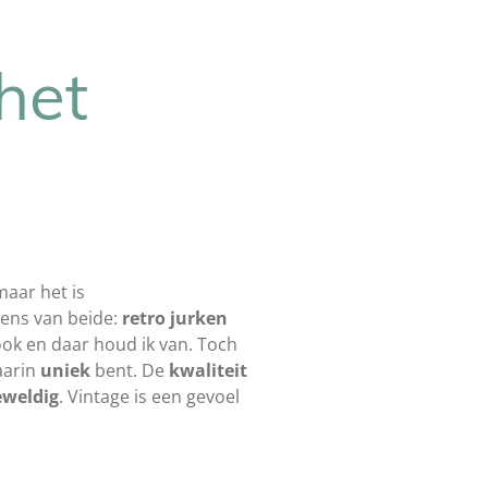
 het
maar het is
ens van beide:
retro jurken
ook en daar houd ik van. Toch
aarin
uniek
bent. De
kwaliteit
eweldig
. Vintage is een gevoel