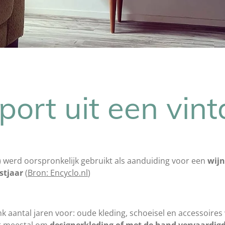
port uit een vin
) werd oorspronkelijk gebruikt als aanduiding voor een
wijn
stjaar
(
Bron: Encyclo.nl
)
ink aantal jaren voor: oude kleding, schoeisel en accessoir
at meestal om
designerkleding of met de hand vervaardig