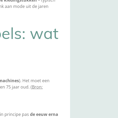
nk aan mode uit de jaren
els: wat
 machines
). Het moet een
n 75 jaar oud. (
Bron:
in principe pas
de eeuw erna