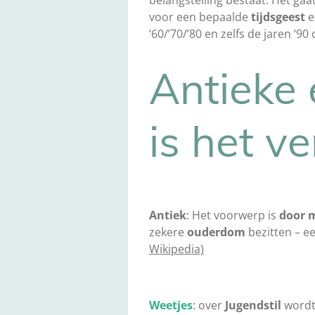
voor een bepaalde
tijdsgeest
e
‘60/’70/’80 en zelfs de jaren ‘9
Antieke 
is het ve
Antiek
: Het voorwerp is
door 
zekere
ouderdom
bezitten – ee
Wikipedia)
Weetjes
: over
Jugendstil
wordt