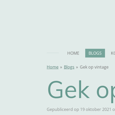
Ga
direct
naar
de
hoofdinhoud
HOME
BLOGS
K
Home
»
Blogs
»
Gek op vintage
Gek o
Gepubliceerd op 19 oktober 2021 