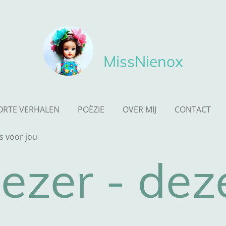
MissNienox
ORTE VERHALEN
POËZIE
OVER MIJ
CONTACT
is voor jou
lezer - dez