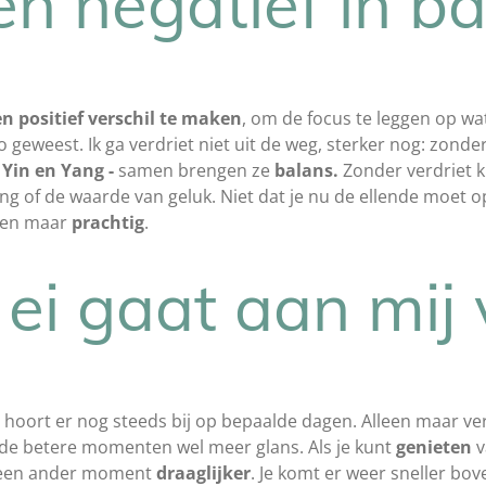
 en negatief in b
en
positief verschil te maken
, om de focus te leggen op wat
zo geweest. Ik ga verdriet niet uit de weg, sterker nog: zonder
Yin en Yang -
samen brengen ze
balans.
Zonder verdriet 
ang of de waarde van geluk. Niet dat je nu de ellende moet o
leen maar
prachtig
.
 ei gaat aan mij 
hoort er nog steeds bij op bepaalde dagen. Alleen maar verdr
t de betere momenten wel meer glans. Als je kunt
genieten
v
p een ander moment
draaglijker
. Je komt er weer sneller bov