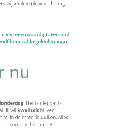
ers wijsmaken (ik weet dit nog
otie vertegenwoordigt. Een oud
 wolf hem zal begeleiden naar
r nu
donderdag
. Het is niet dat ik
l. Ik wil
kwaliteit
blijven
 af. In de materie duiken, alles
ubliceren, is het nu het