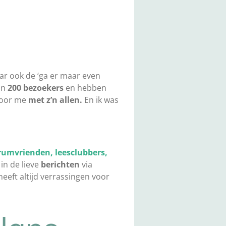
ar ook de ‘ga er maar even
an
200 bezoekers
en hebben
 voor me
met z’n allen.
En ik was
orumvrienden, leesclubbers,
in de lieve
berichten
via
heeft altijd verrassingen voor