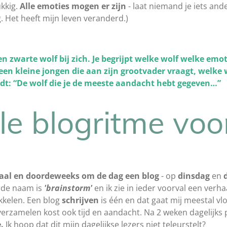
ukkig.
Alle emoties mogen er zijn
- laat niemand je iets and
g. Het heeft mijn leven veranderd.)
en zwarte wolf bij zich. Je begrijpt welke wolf welke em
een kleine jongen die aan zijn grootvader vraagt, welke
t: “De wolf die je de meeste aandacht hebt gegeven…”
le blogritme voo
haal en doordeweeks om de dag een blog
- op
dinsdag
en
rde naam is
'brainstorm'
en ik zie in ieder voorval een verhaa
kkelen. Een blog
schrijven
is één en dat gaat mij meestal vlot
rzamelen kost ook tijd en aandacht. Na 2 weken dagelijks p
e.
Ik hoop dat dit mijn dagelijkse lezers niet teleurstelt?