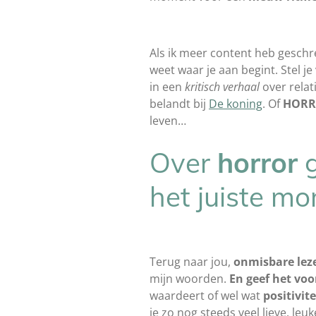
Als ik meer content heb geschre
weet waar je aan begint. Stel j
in een
kritisch verhaal
over relat
belandt bij
De koning
. Of
HOR
leven…
Over
horror
g
het juiste m
Terug naar jou,
onmisbare leze
mijn woorden.
En geef het voo
waardeert of wel wat
positivite
je zo nog steeds veel lieve, le