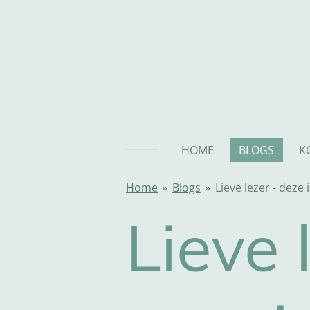
Ga
direct
naar
de
hoofdinhoud
HOME
BLOGS
K
Home
»
Blogs
»
Lieve lezer - deze 
Lieve 