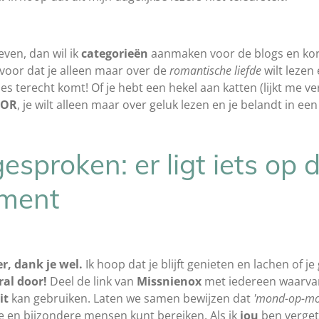
ven, dan wil ik
categorieën
aanmaken voor de blogs en kort
e voor dat je alleen maar over de
romantische liefde
wilt lezen 
ies terecht komt! Of je hebt een hekel aan katten (lijkt me v
ROR
, je wilt alleen maar over geluk lezen en je belandt in ee
esproken: er ligt iets op 
oment
r, dank je wel.
Ik hoop dat je blijft genieten en lachen of 
ral door!
Deel de link van
Missnienox
met iedereen waarvan 
it
kan gebruiken. Laten we samen bewijzen dat
'mond-op-mo
uke en bijzondere mensen kunt bereiken. Als ik
jou
ben vergete