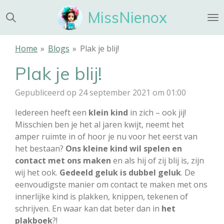
Ga
MissNienox
direct
naar
de
Home
»
Blogs
»
Plak je blij!
hoofdinhoud
Plak je blij!
Gepubliceerd op 24 september 2021 om 01:00
Iedereen heeft een
klein kind
in zich – ook jij!
Misschien ben je het al jaren kwijt, neemt het
amper ruimte in of hoor je nu voor het eerst van
het bestaan?
Ons kleine kind wil spelen en
contact met ons maken
en als hij of zij blij is, zijn
wij het ook.
Gedeeld geluk is dubbel geluk
. De
eenvoudigste manier om contact te maken met ons
innerlijke kind is plakken, knippen, tekenen of
schrijven. En waar kan dat beter dan in
het
plakboek
?!