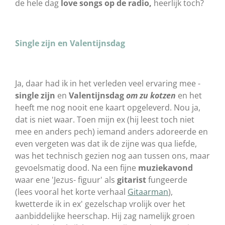
de hele dag
love songs op de radio,
heerlijk toch?
Single zijn en Valentijnsdag
Ja, daar had ik in het verleden veel ervaring mee -
single zijn
en
Valentijnsdag
om zu kotzen
en het
heeft me nog nooit ene kaart opgeleverd. Nou ja,
dat is niet waar. Toen mijn ex (hij leest toch niet
mee en anders pech) iemand anders adoreerde en
even vergeten was dat ik de zijne was qua liefde,
was het technisch gezien nog aan tussen ons, maar
gevoelsmatig dood. Na een fijne
muziekavond
waar ene 'Jezus- figuur' als
gitarist
fungeerde
(lees vooral het korte verhaal
Gitaarman
),
kwetterde ik in ex' gezelschap vrolijk over het
aanbiddelijke heerschap. Hij zag namelijk groen