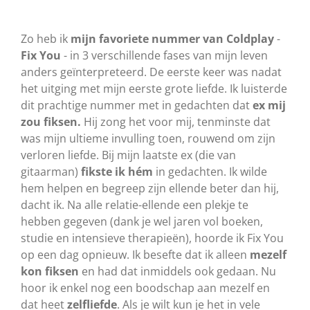
Zo heb ik
mijn favoriete nummer van Coldplay
-
Fix You
- in 3 verschillende fases van mijn leven
anders geïnterpreteerd. De eerste keer was nadat
het uitging met mijn eerste grote liefde. Ik luisterde
dit prachtige nummer met in gedachten dat
ex mij
zou fiksen.
Hij zong het voor mij, tenminste dat
was mijn ultieme invulling toen, rouwend om zijn
verloren liefde. Bij mijn laatste ex (die van
gitaarman)
fikste ik hém
in gedachten. Ik wilde
hem helpen en begreep zijn ellende beter dan hij,
dacht ik. Na alle relatie-ellende een plekje te
hebben gegeven (dank je wel jaren vol boeken,
studie en intensieve therapieën), hoorde ik Fix You
op een dag opnieuw. Ik besefte dat ik alleen
mezelf
kon fiksen
en had dat inmiddels ook gedaan. Nu
hoor ik enkel nog een boodschap aan mezelf en
dat heet
zelfliefde
. Als je wilt kun je het in vele