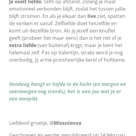
Je voelt liefde
, zelfs op afstand. Zolang je maar
emotioneel verbonden blijft, zodat het tussen jullie
blijft stromen. En als je elkaar dan
live
ziet, spatten
de vonken er vanaf. Zelfliefde doet hetzelfde en
komt uit dezelfde bron. Als jij jezelf een knuffel
geeft (probeer het maar eens) dan is het net of je
extra liefde
(van buitenaf) krijgt, maar je bent het
helemaal zelf. Pas op Valentijn, straks word je nog
overbodig, jij arme prinsheerlijke kerel of hofdame.
Vandaag hangt er liefde in de lucht (en morgen en
overmorgen nog steeds), het is aan jou wat je er
van meepikt
Liefdevol groetje, @
Missnienox
Geschreven en eerder gepubliceerd op 14 februari