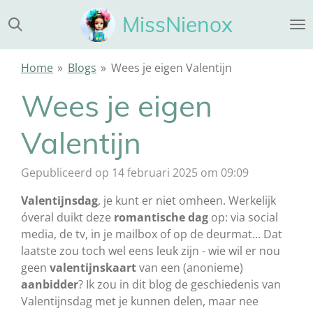
Ga
MissNienox
direct
naar
de
Home
»
Blogs
»
Wees je eigen Valentijn
hoofdinhoud
Wees je eigen
Valentijn
Gepubliceerd op 14 februari 2025 om 09:09
Valentijnsdag
, je kunt er niet omheen. Werkelijk
óveral duikt deze
romantische dag
op: via social
media, de tv, in je mailbox of op de deurmat... Dat
laatste zou toch wel eens leuk zijn - wie wil er nou
geen
valentijnskaart
van een (anonieme)
aanbidder
? Ik zou in dit blog de geschiedenis van
Valentijnsdag met je kunnen delen, maar nee