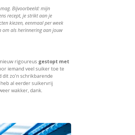
mag. Bijvoorbeeld: mijn
s recept, je strikt aan je
ucten kiezen, eenmaal per week
n om als herinnering aan jouw
& nieuw rigoureus
gestopt met
Door iemand veel suiker toe te
d dit zo’n schrikbarende
k heb al eerder suikervrij
 weer wakker, dank.