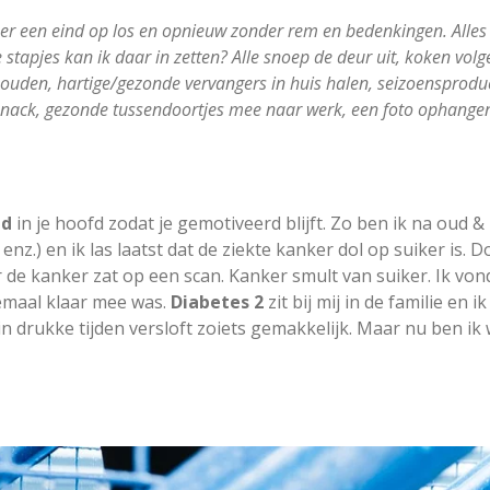
r een eind op los en opnieuw zonder rem en bedenkingen. Alles 
stapjes kan ik daar in zetten? Alle snoep de deur uit, koken volgen
houden, hartige/gezonde vervangers in huis halen, seizoensprod
snack, gezonde tussendoortjes mee naar werk, een foto ophange
ld
in je hoofd zodat je gemotiveerd blijft. Zo ben ik na oud 
 enz.) en ik las laatst dat de ziekte kanker dol op suiker is. 
 de kanker zat op een scan. Kanker smult van suiker. Ik von
lemaal klaar mee was.
Diabetes 2
zit bij mij in de familie en i
in drukke tijden versloft zoiets gemakkelijk. Maar nu ben ik