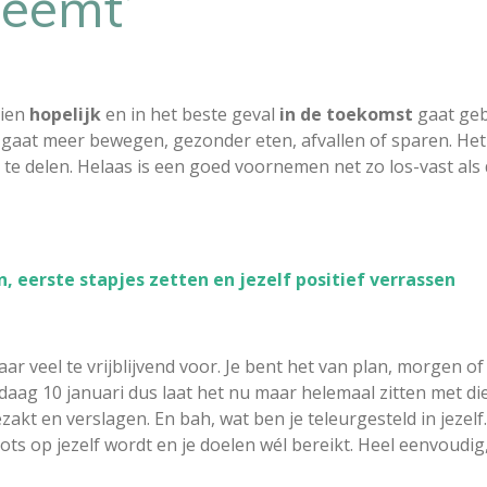
neemt’
hien
hopelijk
en in het beste geval
in de
toekomst
gaat gebe
e gaat meer bewegen, gezonder eten, afvallen of sparen. Het 
 te delen. Helaas is een goed voornemen net zo los-vast als
, eerste stapjes zetten en jezelf positief verrassen
r veel te vrijblijvend voor. Je bent het van plan, morgen o
daag 10 januari dus laat het nu maar helemaal zitten met di
akt en verslagen. En bah, wat ben je teleurgesteld in jezelf
rots op jezelf wordt en je doelen wél bereikt. Heel eenvoudig