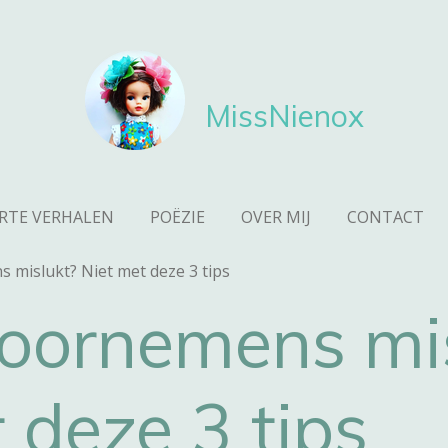
MissNienox
RTE VERHALEN
POËZIE
OVER MIJ
CONTACT
mislukt? Niet met deze 3 tips
oornemens mis
 deze 3 tips