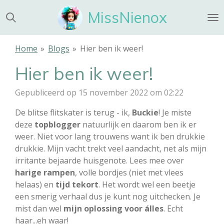
Ga
MissNienox
direct
naar
de
Home
»
Blogs
»
Hier ben ik weer!
hoofdinhoud
Hier ben ik weer!
Gepubliceerd op 15 november 2022 om 02:22
De blitse flitskater is terug - ik,
Buckie
! Je miste
deze
topblogger
natuurlijk en daarom ben ik er
weer. Niet voor lang trouwens want ik ben drukkie
drukkie. Mijn vacht trekt veel aandacht, net als mijn
irritante bejaarde huisgenote. Lees mee over
harige rampen
, volle bordjes (niet met vlees
helaas) en
tijd tekort
. Het wordt wel een beetje
een smerig verhaal dus je kunt nog uitchecken. Je
mist dan wel
mijn oplossing voor álles
. Echt
haar...eh waar!