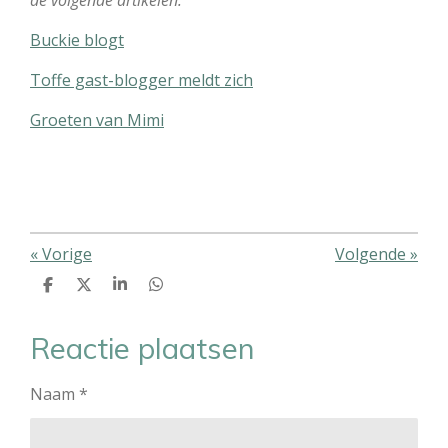
de volgende artikelen:
Buckie blogt
Toffe gast-blogger meldt zich
Groeten van Mimi
«
Vorige
Volgende
»
D
D
S
D
e
e
h
e
l
e
a
l
e
l
r
e
Reactie plaatsen
n
e
n
Naam *