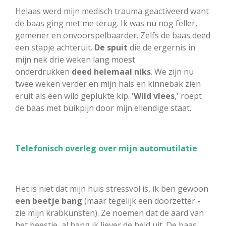
Helaas werd mijn medisch trauma geactiveerd want
de baas ging met me terug. Ik was nu nog feller,
gemener en onvoorspelbaarder. Zelfs de baas deed
een stapje achteruit.
De spuit
die de ergernis in
mijn nek drie weken lang moest
onderdrukken
deed helemaal niks
. We zijn nu
twee weken verder en mijn hals en kinnebak zien
eruit als een wild geplukte kip. '
Wild vlees
,' roept
de baas met buikpijn door mijn ellendige staat.
Telefonisch overleg over mijn automutilatie
Het is niet dat mijn huis stressvol is, ik ben gewoon
een beetje bang
(maar tegelijk een doorzetter -
zie mijn krabkunsten). Ze noemen dat de aard van
het beestje, al hang ik liever de held uit. De baas