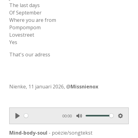
The last days
Of September
Where you are from
Pompompom
Lovestreet
Yes
That's our adress
Nienke, 11 januari 2026, @
Missnienox
00:00
P
M
S
l
u
e
Mind-body-soul
- poëzie/songtekst