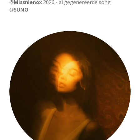
a
t
t
@
Missnienox
2026 - ai gegenereerde song
@
SUNO
y
e
t
i
n
g
s