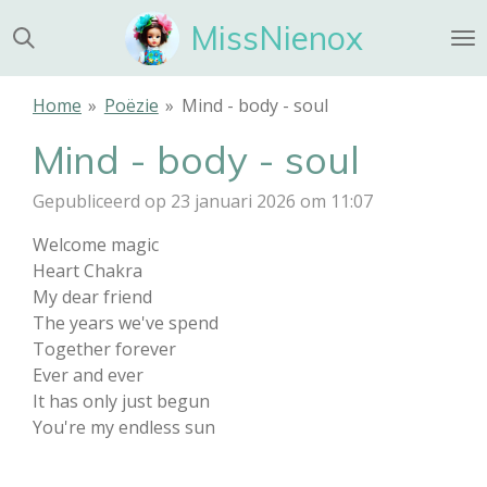
Ga
MissNienox
direct
naar
de
Home
»
Poëzie
»
Mind - body - soul
hoofdinhoud
Mind - body - soul
Gepubliceerd op 23 januari 2026 om 11:07
Welcome magic
Heart Chakra
My dear friend
The years we've spend
Together forever
Ever and ever
It has only just begun
You're my endless sun