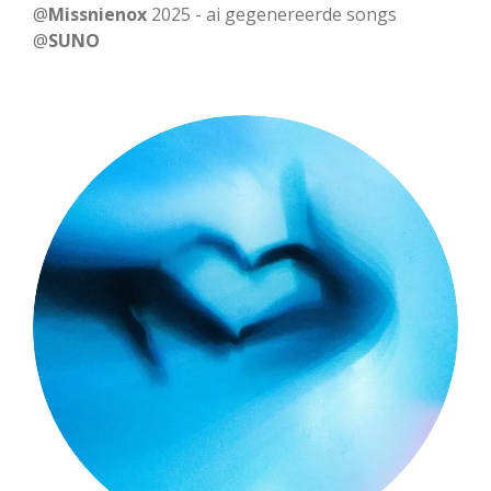
a
t
t
@
Missnienox
2025 - ai gegenereerde songs
n
@
SUNO
y
e
t
g
i
s
n
g
s