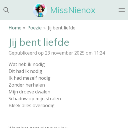
Ga
MissNienox
direct
naar
de
Home
»
Poëzie
»
Jij bent liefde
hoofdinhoud
Jij bent liefde
Gepubliceerd op 23 november 2025 om 11:24
Wat heb ik nodig
Dit had ik nodig
Ik had mezelf nodig
Zonder herhalen
Mijn droeve dwalen
Schaduw op mijn stralen
Bleek alles overbodig