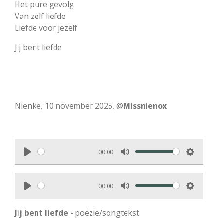
Het pure gevolg
Van zelf liefde
Liefde voor jezelf
Jij bent liefde
Nienke, 10 november 2025, @
Missnienox
00:00
P
M
S
l
u
e
00:00
a
t
t
P
M
S
y
e
t
l
u
e
Jij bent liefde
- poëzie/songtekst
i