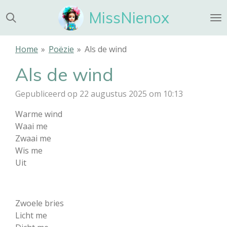
Ga
MissNienox
direct
naar
de
Home
»
Poëzie
»
Als de wind
hoofdinhoud
Als de wind
Gepubliceerd op 22 augustus 2025 om 10:13
Warme wind
Waai me
Zwaai me
Wis me
Uit
Zwoele bries
Licht me