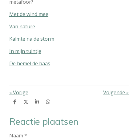
metafoor?
Met de wind mee
Van nature
Kalmte na de storm
In mijn tuintje
De hemel de baas
«
Vorige
Volgende
»
D
D
S
D
e
e
h
e
l
e
a
l
e
l
r
e
Reactie plaatsen
n
e
n
Naam *