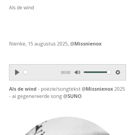
Als de wind
Nienke, 15 augustus 2025, @
Missnienox
00:00
P
M
S
l
u
e
Als de wind
- poëzie/songtekst @
Missnienox
2025
a
t
t
- ai gegenereerde song @
SUNO
y
e
t
i
n
g