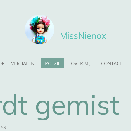
MissNienox
ORTE VERHALEN
POËZIE
OVER MIJ
CONTACT
rdt gemist
:59