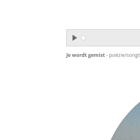
P
l
Je wordt gemist
- poëzie/song
a
y