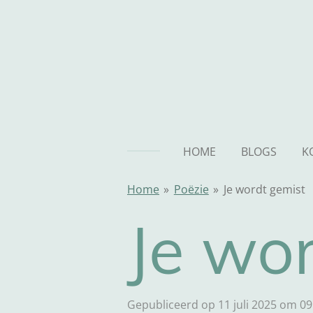
Ga
direct
naar
de
hoofdinhoud
HOME
BLOGS
K
Home
»
Poëzie
»
Je wordt gemist
Je wo
Gepubliceerd op 11 juli 2025 om 09