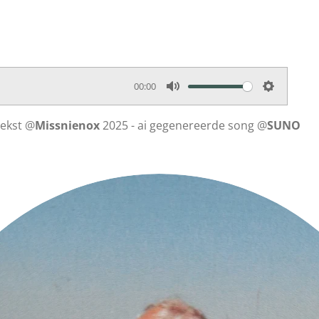
00:00
M
S
u
e
tekst @
Missnienox
2025 - ai gegenereerde song @
SUNO
t
t
e
t
i
n
g
s