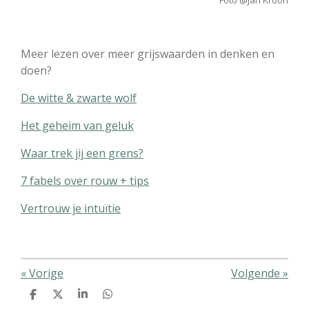
Meer lezen over meer grijswaarden in denken en
doen?
De witte & zwarte wolf
Het geheim van geluk
Waar trek jij een grens?
7 fabels over rouw + tips
Vertrouw je intuïtie
«
Vorige
Volgende
»
D
D
S
D
e
e
h
e