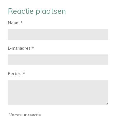
l
e
a
l
e
l
r
e
Reactie plaatsen
n
e
n
Naam *
E-mailadres *
Bericht *
Verstuur reactie