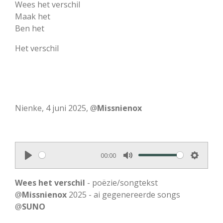
Wees het verschil
Maak het
Ben het
Het verschil
Nienke, 4 juni 2025, @
Missnienox
00:00
P
M
S
l
u
e
Wees het verschil
- poëzie/songtekst
a
t
t
@
Missnienox
2025 - ai gegenereerde songs
@
SUNO
y
e
t
i