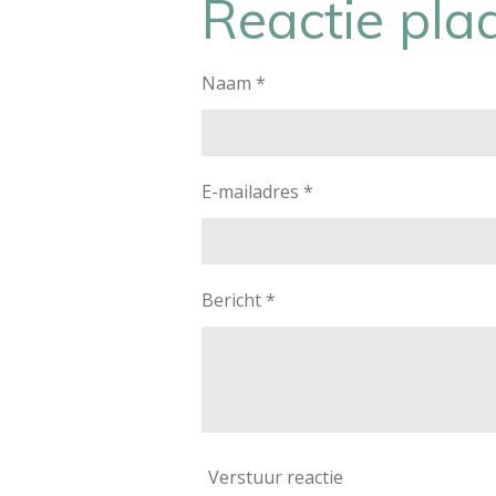
Reactie pla
n
e
Naam *
E-mailadres *
Bericht *
Verstuur reactie