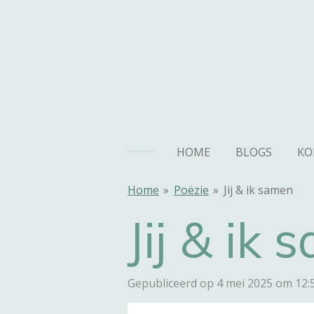
Ga
direct
naar
de
hoofdinhoud
HOME
BLOGS
KO
Home
»
Poëzie
»
Jij & ik samen
Jij & ik
Gepubliceerd op 4 mei 2025 om 12: