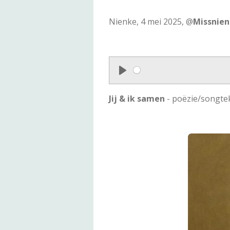
Nienke, 4 mei 2025, @
Missnie
P
l
Jij & ik samen
- poëzie/songte
a
y