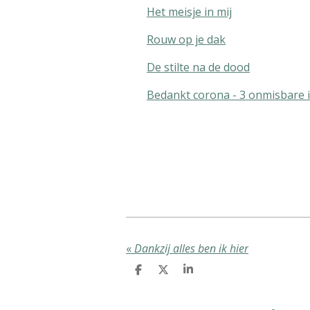
Het meisje in mij
Rouw op je dak
De stilte na de dood
Bedankt corona - 3 onmisbare 
«
Dankzij alles ben ik hier
D
D
S
e
e
h
l
e
a
e
l
r