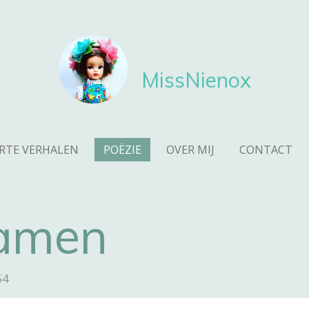
MissNienox
RTE VERHALEN
POËZIE
OVER MIJ
CONTACT
 samen
54