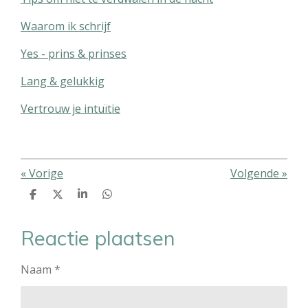
Waarom ik schrijf
Yes - prins & prinses
Lang & gelukkig
Vertrouw je intuïtie
«
Vorige
Volgende
»
D
D
S
D
e
e
h
e
l
e
a
l
e
l
r
e
Reactie plaatsen
n
e
n
Naam *