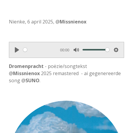
Nienke, 6 april 2025, @
Missnienox
00:00
P
M
S
l
u
e
Dromenpracht
- poëzie/songtekst
a
t
t
@
Missnienox
2025 remastered - ai gegenereerde
song @
y
SUNO
.
e
t
i
n
g
s