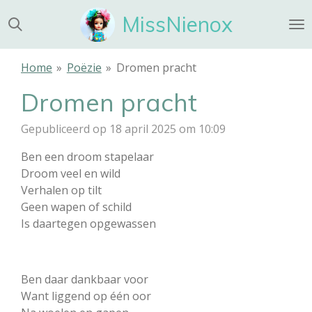
Ga
MissNienox
direct
naar
de
Home
»
Poëzie
»
Dromen pracht
hoofdinhoud
Dromen pracht
Gepubliceerd op 18 april 2025 om 10:09
Ben een droom stapelaar
Droom veel en wild
Verhalen op tilt
Geen wapen of schild
Is daartegen opgewassen
Ben daar dankbaar voor
Want liggend op één oor