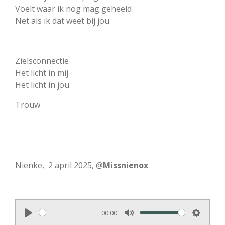
Voelt waar ik nog mag geheeld
Net als ik dat weet bij jou
Zielsconnectie
Het licht in mij
Het licht in jou
Trouw
Nienke, 2 april 2025, @
Missnienox
00:00
P
M
S