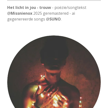
l
u
e
Het licht in jou - trouw
- poëzie/songtekst
a
t
t
@
Missnienox
2025 geremastered - ai
gegenereerde songs @
y
SUNO
.
e
t
i
n
g
s