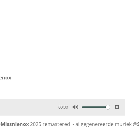
ienox
00:00
M
S
u
e
@
Missnienox
2025 remastered - ai gegenereerde muziek @
t
t