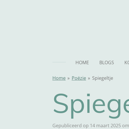
Ga
direct
naar
de
hoofdinhoud
HOME
BLOGS
K
Home
»
Poëzie
»
Spiegeltje
Spiege
Gepubliceerd op 14 maart 2025 om