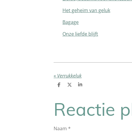
Het geheim van geluk
Bagage
Onze liefde blijft
«
Verrukkeluk
D
D
S
e
e
h
l
e
a
e
l
r
Reactie p
n
e
Naam *