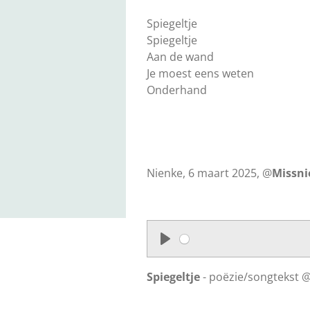
Spiegeltje
Spiegeltje
Aan de wand
Je moest eens weten
Onderhand
Nienke, 6 maart 2025, @
Missn
P
l
Spiegeltje
- poëzie/songtekst 
a