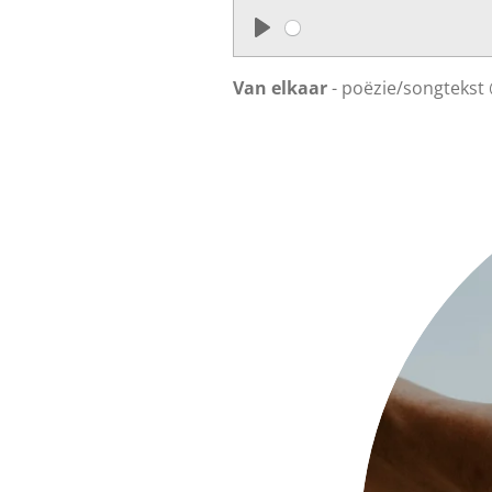
P
l
Van elkaar
- poëzie/songtekst
a
y