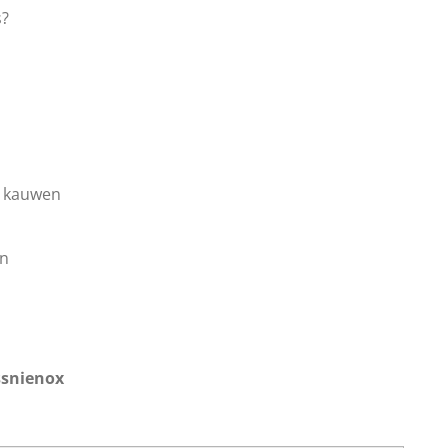
s?
e kauwen
en
ssnienox