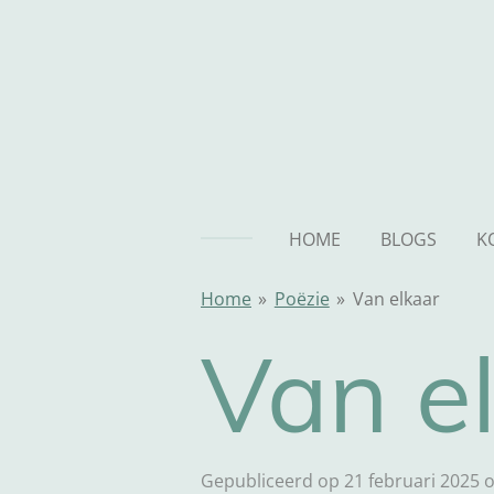
Ga
direct
naar
de
hoofdinhoud
HOME
BLOGS
K
Home
»
Poëzie
»
Van elkaar
Van e
Gepubliceerd op 21 februari 2025 