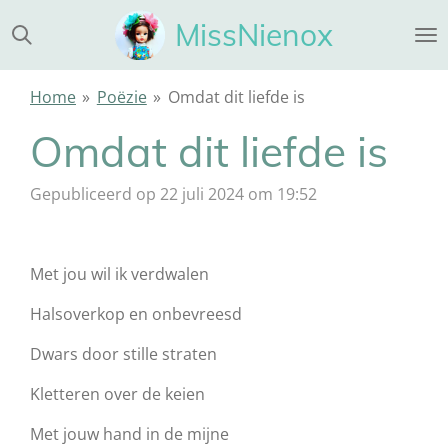
Ga
MissNienox
direct
naar
de
Home
»
Poëzie
»
Omdat dit liefde is
hoofdinhoud
Omdat dit liefde is
Gepubliceerd op 22 juli 2024 om 19:52
Met jou wil ik verdwalen
Halsoverkop en onbevreesd
Dwars door stille straten
Kletteren over de keien
Met jouw hand in de mijne