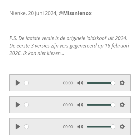
Nienke, 20 juni 2024, @
Missnienox
P.S. De laatste versie is de originele 'oldskool' uit 2024.
De eerste 3 versies zijn vers gegenereerd op 16 februari
2026. Ik kon niet kiezen...
00:00
P
M
S
l
u
e
00:00
a
t
t
P
M
S
y
e
t
l
u
e
i
00:00
a
t
t
n
P
M
S
y
e
t