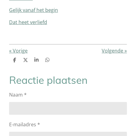
Gelijk vanaf het begin
Dat heet verliefd
«
Vorige
Volgende
»
D
D
S
D
e
e
h
e
l
e
a
l
e
l
r
e
Reactie plaatsen
n
e
n
Naam *
E-mailadres *