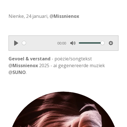
Nienke, 24 januari, @
Missnienox
00:00
P
M
S
l
u
e
Gevoel & verstand
- poëzie/songtekst
a
t
t
@
Missnienox
2025 - ai gegenereerde muziek
@
SUNO
y
.
e
t
i
n
g
s