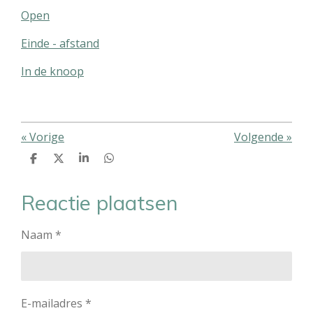
Open
Einde - afstand
In de knoop
«
Vorige
Volgende
»
D
D
S
D
e
e
h
e
l
e
a
l
e
l
r
e
Reactie plaatsen
n
e
n
Naam *
E-mailadres *