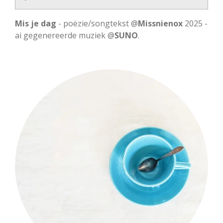
P
M
S
l
u
e
Mis je dag
- poëzie/songtekst @
Missnienox
2025 -
a
t
t
ai gegenereerde muziek @
SUNO
.
y
e
t
i
n
g
s