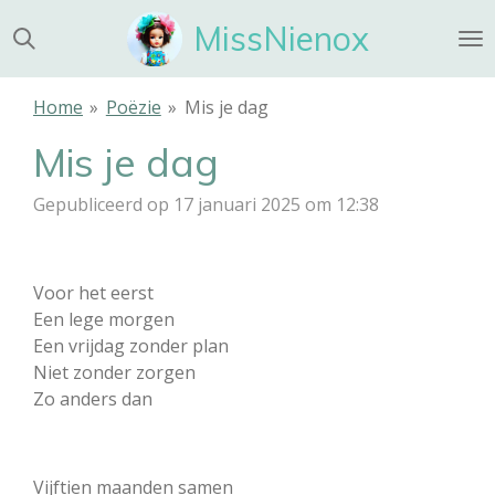
Ga
MissNienox
direct
naar
de
Home
»
Poëzie
»
Mis je dag
hoofdinhoud
Mis je dag
Gepubliceerd op 17 januari 2025 om 12:38
Voor het eerst
Een lege morgen
Een vrijdag zonder plan
Niet zonder zorgen
Zo anders dan
Vijftien maanden samen