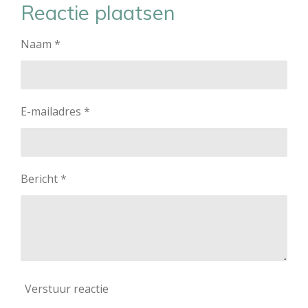
e
l
r
e
Reactie plaatsen
n
e
n
Naam *
E-mailadres *
Bericht *
Verstuur reactie