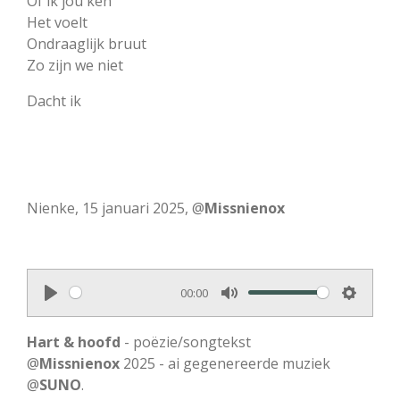
Of ik jou ken
Het voelt
Ondraaglijk bruut
Zo zijn we niet
Dacht ik
Nienke, 15 januari 2025, @
Missnienox
00:00
P
M
S
l
u
e
Hart & hoofd
- poëzie/songtekst
a
t
t
@
Missnienox
2025 - ai gegenereerde muziek
@
SUNO
y
.
e
t