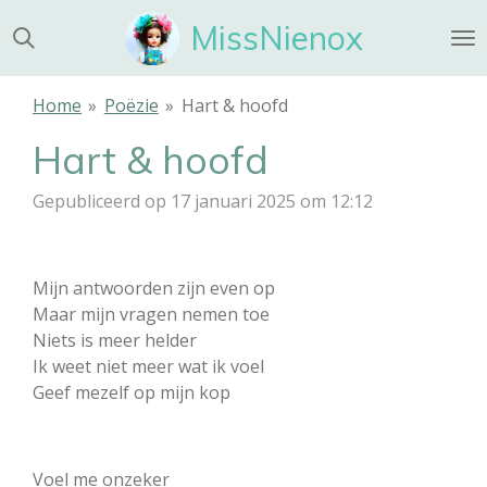
Ga
MissNienox
direct
naar
de
Home
»
Poëzie
»
Hart & hoofd
hoofdinhoud
Hart & hoofd
Gepubliceerd op 17 januari 2025 om 12:12
Mijn antwoorden zijn even op
Maar mijn vragen nemen toe
Niets is meer helder
Ik weet niet meer wat ik voel
Geef mezelf op mijn kop
Voel me onzeker