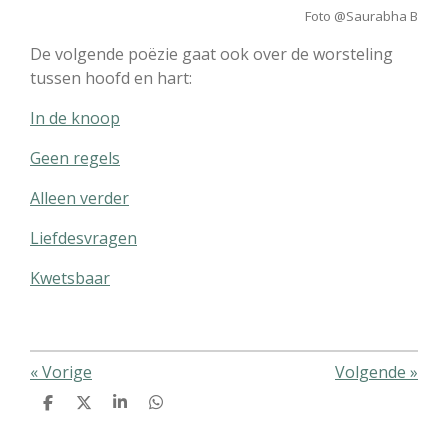
Foto @Saurabha B
De volgende poëzie gaat ook over de worsteling
tussen hoofd en hart:
In de knoop
Geen regels
Alleen verder
Liefdesvragen
Kwetsbaar
«
Vorige
Volgende
»
D
D
S
D
e
e
h
e
l
e
a
l