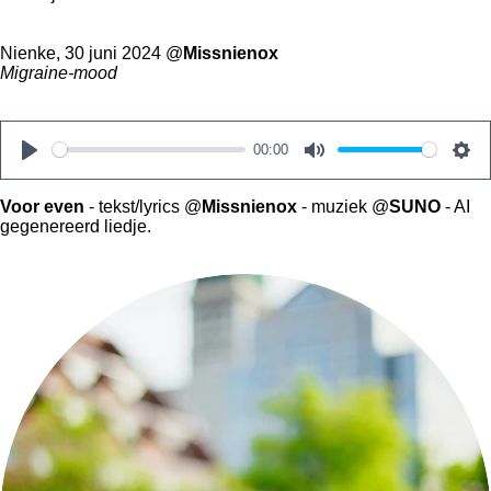
Nienke, 30 juni 2024 @
Missnienox
Migraine-mood
00:00
P
M
S
l
u
e
Voor even
- tekst/lyrics @
Missnienox
- muziek @
SUNO
- AI
gegenereerd liedje.
a
t
t
y
e
t
i
n
g
s