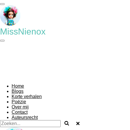
Ga
direct
naar
de
hoofdinhoud
MissNienox
Home
Blogs
Korte verhalen
Poëzie
Over mij
Contact
Auteursrecht